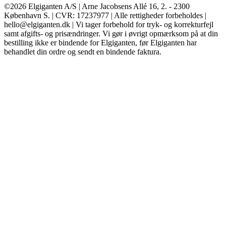
©2026 Elgiganten A/S | Arne Jacobsens Allé 16, 2. - 2300
København S. | CVR: 17237977 | Alle rettigheder forbeholdes |
hello@elgiganten.dk | Vi tager forbehold for tryk- og korrekturfejl
samt afgifts- og prisændringer. Vi gør i øvrigt opmærksom på at din
bestilling ikke er bindende for Elgiganten, før Elgiganten har
behandlet din ordre og sendt en bindende faktura.