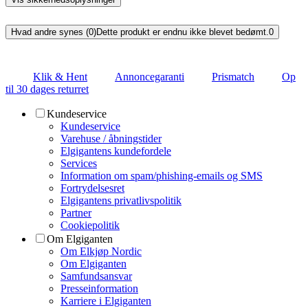
Hvad andre synes (0)
Dette produkt er endnu ikke blevet bedømt.
0
Klik & Hent
Annoncegaranti
Prismatch
Op
til 30 dages returret
Kundeservice
Kundeservice
Varehuse / åbningstider
Elgigantens kundefordele
Services
Information om spam/phishing-emails og SMS
Fortrydelsesret
Elgigantens privatlivspolitik
Partner
Cookiepolitik
Om Elgiganten
Om Elkjøp Nordic
Om Elgiganten
Samfundsansvar
Presseinformation
Karriere i Elgiganten