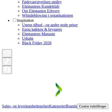
Fødevarestyrelsen smiley
Elgigantens Kundeklub
Om Elgiganten Erhverv
Whistleblowing i organisationen
Inspiration
Ugens tilbud - og andre gode priser
Epoq køkken & bryggers
Elgigantens Magasin
Udsalg
Black Friday 2026
Salgs- og leveringsbetingelser
Kategorier
Brands
Cookie indstillinger