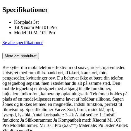
Specifikationer
Kortplads 3st
Til Xiaomi Mi 10T Pro
Model ID Mi 10T Pro
Se alle specifikationer
Mere om produktet
Beskytter din mobiltelefon effektivt mod snavs, ridser, ujævnheder.
Udstyret med rum til fx bankkort, ID-kort, kørekort, foto,
pengesedler, kvitteringer osv. Du behøver ikke at bære din telefon
og tegnebog separat, men i stedet har du alt på samme sted. Den
mobile tegnebog er designet med adgang til alle funktioner,
højttalere, mikrofon, kamera og opladningsstik. Telefonen holdes på
plads af en model-tilpasset ramme lavet af holdbar silikone. Sagen
åbnes og lukkes let med en magnetlås. Indstil funktion, perfekt til
filmvisning. Specifikationer Farve: Sort, brun, mørk blå, rød,
lyserød, lys blå. Antal kortspalter: 3 stk Antal sedler: 1. Indstil
funktion: Ja Silikonramme: Ja Kompatibelt med: Xiaomi Mi 10T
Pro Modelnummer: Mi 10T Pro (6.67"") Materiale: Pu læder Andet:
Skjult magnetlås.