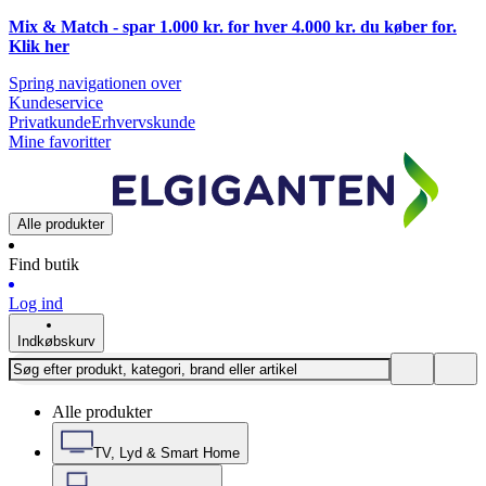
Mix & Match - spar 1.000 kr. for hver 4.000 kr. du køber for.
Klik
her
Spring navigationen over
Kundeservice
Privatkunde
Erhvervskunde
Mine favoritter
Alle produkter
Find butik
Log ind
Indkøbskurv
Alle produkter
TV, Lyd & Smart Home