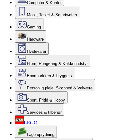
Computer & Kontor
Mobil, Tablet & Smartwatch
Gaming
Hardware
Hvidevarer
Hjem, Rengøring & Køkkenudstyr
Epoq køkken & bryggers
Personlig pleje, Skønhed & Velvære
Sport, Fritid & Hobby
Services & tilbehør
LEGO
Lageroprydning