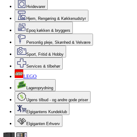
Hvidevarer
Hjem, Rengøring & Køkkenudstyr
Epoq køkken & bryggers
Personlig pleje, Skønhed & Velvære
Sport, Fritid & Hobby
Services & tilbehør
LEGO
Lageroprydning
Ugens tilbud - og andre gode priser
Elgigantens Kundeklub
Elgiganten Erhverv