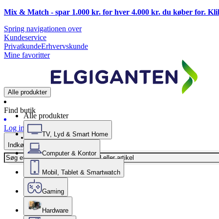
Mix & Match - spar 1.000 kr. for hver 4.000 kr. du køber for. Kl
Spring navigationen over
Kundeservice
Privatkunde
Erhvervskunde
Mine favoritter
Alle produkter
Find butik
Alle produkter
Log ind
TV, Lyd & Smart Home
Indkøbskurv
Computer & Kontor
Mobil, Tablet & Smartwatch
Gaming
Hardware