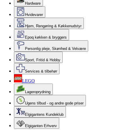
Hardware
Hvidevarer
Hjem, Rengøring & Køkkenudstyr
Epoq køkken & bryggers
Personlig pleje, Skønhed & Velvære
Sport, Fritid & Hobby
Services & tilbehør
LEGO
Lageroprydning
Ugens tilbud - og andre gode priser
Elgigantens Kundeklub
Elgiganten Erhverv