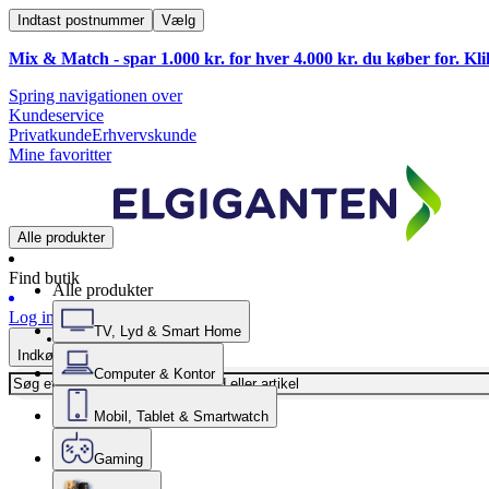
Indtast postnummer
Vælg
Mix & Match - spar 1.000 kr. for hver 4.000 kr. du køber for. Kl
Spring navigationen over
Kundeservice
Privatkunde
Erhvervskunde
Mine favoritter
Alle produkter
Find butik
Alle produkter
Log ind
TV, Lyd & Smart Home
Indkøbskurv
Computer & Kontor
Mobil, Tablet & Smartwatch
Gaming