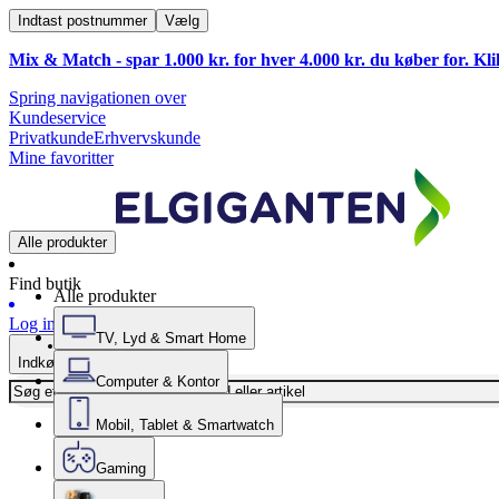
Indtast postnummer
Vælg
Mix & Match - spar 1.000 kr. for hver 4.000 kr. du køber for. Kl
Spring navigationen over
Kundeservice
Privatkunde
Erhvervskunde
Mine favoritter
Alle produkter
Find butik
Alle produkter
Log ind
TV, Lyd & Smart Home
Indkøbskurv
Computer & Kontor
Mobil, Tablet & Smartwatch
Gaming