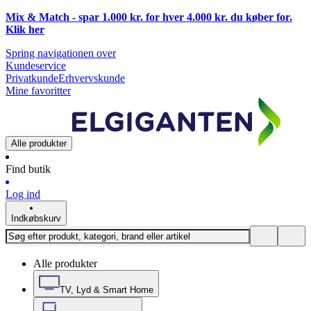
Mix & Match - spar 1.000 kr. for hver 4.000 kr. du køber for.
Klik
her
Spring navigationen over
Kundeservice
Privatkunde
Erhvervskunde
Mine favoritter
Alle produkter
Find butik
Log ind
Indkøbskurv
Alle produkter
TV, Lyd & Smart Home