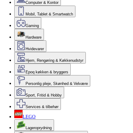
Computer & Kontor
Mobil, Tablet & Smartwatch
Gaming
Hardware
Hvidevarer
Hjem, Rengøring & Køkkenudstyr
Epoq køkken & bryggers
Personlig pleje, Skønhed & Velvære
Sport, Fritid & Hobby
Services & tilbehør
LEGO
Lageroprydning