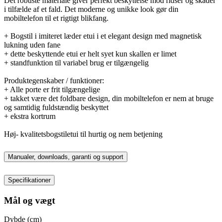
Det robuste materiale giver perfekt beskyttelse mod ridser og skader
i tilfælde af et fald. Det moderne og unikke look gør din
mobiltelefon til et rigtigt blikfang.
+ Bogstil i imiteret læder etui i et elegant design med magnetisk
lukning uden fane
+ dette beskyttende etui er helt syet kun skallen er limet
+ standfunktion til variabel brug er tilgængelig
Produktegenskaber / funktioner:
+ Alle porte er frit tilgængelige
+ takket være det foldbare design, din mobiltelefon er nem at bruge
og samtidig fuldstændig beskyttet
+ ekstra kortrum
Høj- kvalitetsbogstiletui til hurtig og nem betjening
Manualer, downloads, garanti og support
Specifikationer
Mål og vægt
Dybde (cm)