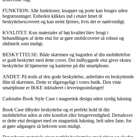
FUNKTION: Alle funktioner, knapper og porte kan bruges uden
begrænsninger. Enheden klikkes ind i etuiet limet til
beskyttelsescoveret og kan nemt fjernes, hvis det er nødvendigt.
KVALITET: Kun materialer af høj kvalitet blev brugt i
behandlingen af dette etui for at gøre mobilcoveret så robust og
slidstærk som muligt.
BESKYTTELSE: Både skærmen og bagsiden af din mobiltelefon
er godt beskyttet med dette cover. Det indbyggede etui giver ekstra
beskyttelse til hjørnerne og kanterne på din smartphone.
ANDET: På trods af den gode beskyttelse, anbefales en beskyttende
film til skærmen. Dette er tilgængeligt i vores butik. Den viste
smartphone er IKKE inkluderet i leveringsomfanget!
Cadorabo Book Style Case i magnetisk design uden synlig lukning
Book Case tilbyder beskyttelse og et perfekt hold til din
mobiltelefon uden at ofre komfort eller brugervenlighed. Derudover
er dette etui designet med en magnetisk lukning, helt uden fane, for
at gøre adgangen så bekvem som muligt.