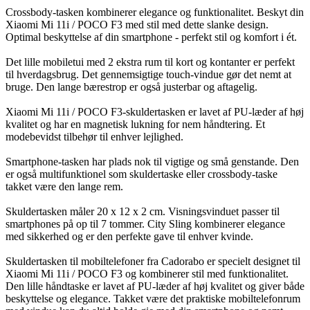
Crossbody-tasken kombinerer elegance og funktionalitet. Beskyt din
Xiaomi Mi 11i / POCO F3 med stil med dette slanke design.
Optimal beskyttelse af din smartphone - perfekt stil og komfort i ét.
Det lille mobiletui med 2 ekstra rum til kort og kontanter er perfekt
til hverdagsbrug. Det gennemsigtige touch-vindue gør det nemt at
bruge. Den lange bærestrop er også justerbar og aftagelig.
Xiaomi Mi 11i / POCO F3-skuldertasken er lavet af PU-læder af høj
kvalitet og har en magnetisk lukning for nem håndtering. Et
modebevidst tilbehør til enhver lejlighed.
Smartphone-tasken har plads nok til vigtige og små genstande. Den
er også multifunktionel som skuldertaske eller crossbody-taske
takket være den lange rem.
Skuldertasken måler 20 x 12 x 2 cm. Visningsvinduet passer til
smartphones på op til 7 tommer. City Sling kombinerer elegance
med sikkerhed og er den perfekte gave til enhver kvinde.
Skuldertasken til mobiltelefoner fra Cadorabo er specielt designet til
Xiaomi Mi 11i / POCO F3 og kombinerer stil med funktionalitet.
Den lille håndtaske er lavet af PU-læder af høj kvalitet og giver både
beskyttelse og elegance. Takket være det praktiske mobiltelefonrum