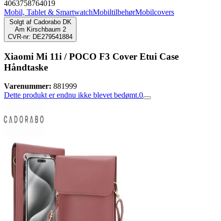
4063758764019
Mobil, Tablet & Smartwatch
Mobiltilbehør
Mobilcovers
Solgt af
Cadorabo DK
Am Kirschbaum 2
CVR-nr: DE279541884
Xiaomi Mi 11i / POCO F3 Cover Etui Case
Håndtaske
Varenummer:
881999
Dette produkt er endnu ikke blevet bedømt.
0