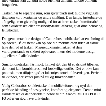
med vindue kan du altid holde øje med din smartphone og nemt
bruge den.
Tasken har to separate rum, som giver plads nok til dine vigtigste
ting som kort, kontanter og andre småting. Den lange, justerbare og
aftagelige rem giver dig mulighed for at bære tasken komfortabelt
som skuldertaske eller crossbody-taske, afhængigt af dine behov og
lejligheden.
Det gennemtænkte design af Cadorabos mobiltaske har en åbning til
opladeren, så du nemt kan oplade din mobiltelefon uden at skulle
tage den ud af tasken. Magnetlukningen sikrer, at dine
værdigenstande er sikkert opbevaret, mens det moderne design
appellerer til alle kvinder.
Smartphonetasken fås i sort, hvilket gør den til et alsidigt tilbehør,
der nemt kan kombineres med forskellige outfits. Det er ikke kun
praktisk, men tilføjer også et luksuriøst touch til hverdagen. Perfekt
til kvinder, der sætter pris på stil og funktionalitet.
Vælg Cadorabos skuldertaske til mobiltelefonen, og nyd den
perfekte blanding af beskyttelse, komfort og elegance. Denne mini
skuldertaske er det perfekte tilbehør til din Xiaomi Mi 11i / POCO
F3 og er en god gave til kvinder.