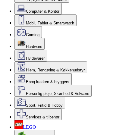
Computer & Kontor
Mobil, Tablet & Smartwatch
Gaming
Hardware
Hvidevarer
Hjem, Rengøring & Køkkenudstyr
Epoq køkken & bryggers
Personlig pleje, Skønhed & Velvære
Sport, Fritid & Hobby
Services & tilbehør
LEGO