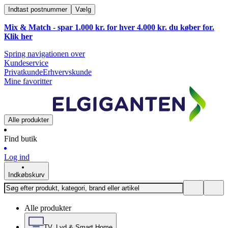
Indtast postnummer
Vælg
Mix & Match - spar 1.000 kr. for hver 4.000 kr. du køber for.
Klik
her
Spring navigationen over
Kundeservice
Privatkunde
Erhvervskunde
Mine favoritter
Alle produkter
Find butik
Log ind
Indkøbskurv
Alle produkter
TV, Lyd & Smart Home