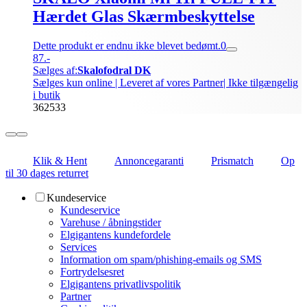
Hærdet Glas Skærmbeskyttelse
Dette produkt er endnu ikke blevet bedømt.
0
87.-
Sælges af:
Skalofodral DK
Sælges kun online | Leveret af vores Partner
| Ikke tilgængelig
i butik
362533
Klik & Hent
Annoncegaranti
Prismatch
Op
til 30 dages returret
Kundeservice
Kundeservice
Varehuse / åbningstider
Elgigantens kundefordele
Services
Information om spam/phishing-emails og SMS
Fortrydelsesret
Elgigantens privatlivspolitik
Partner