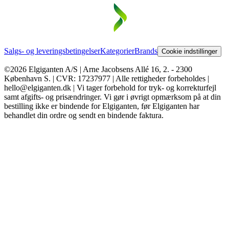
Salgs- og leveringsbetingelser
Kategorier
Brands
Cookie indstillinger
©2026 Elgiganten A/S | Arne Jacobsens Allé 16, 2. - 2300
København S. | CVR: 17237977 | Alle rettigheder forbeholdes |
hello@elgiganten.dk | Vi tager forbehold for tryk- og korrekturfejl
samt afgifts- og prisændringer. Vi gør i øvrigt opmærksom på at din
bestilling ikke er bindende for Elgiganten, før Elgiganten har
behandlet din ordre og sendt en bindende faktura.