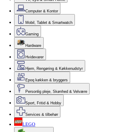
Computer & Kontor
Mobil, Tablet & Smartwatch
Gaming
Hardware
Hvidevarer
Hjem, Rengøring & Køkkenudstyr
Epoq køkken & bryggers
Personlig pleje, Skønhed & Velvære
Sport, Fritid & Hobby
Services & tilbehør
LEGO