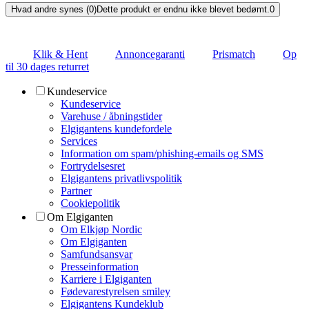
Hvad andre synes (0)
Dette produkt er endnu ikke blevet bedømt.
0
Klik & Hent
Annoncegaranti
Prismatch
Op
til 30 dages returret
Kundeservice
Kundeservice
Varehuse / åbningstider
Elgigantens kundefordele
Services
Information om spam/phishing-emails og SMS
Fortrydelsesret
Elgigantens privatlivspolitik
Partner
Cookiepolitik
Om Elgiganten
Om Elkjøp Nordic
Om Elgiganten
Samfundsansvar
Presseinformation
Karriere i Elgiganten
Fødevarestyrelsen smiley
Elgigantens Kundeklub