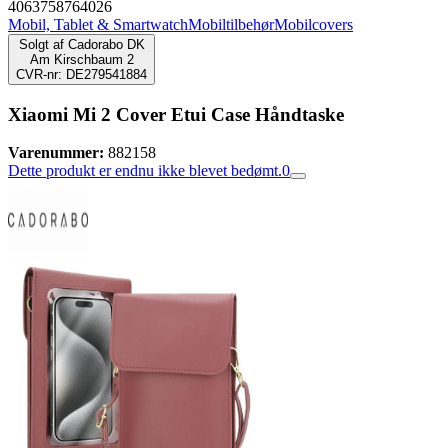
4063758764026
Mobil, Tablet & Smartwatch
Mobiltilbehør
Mobilcovers
Solgt af
Cadorabo DK
Am Kirschbaum 2
CVR-nr: DE279541884
Xiaomi Mi 2 Cover Etui Case Håndtaske
Varenummer:
882158
Dette produkt er endnu ikke blevet bedømt.
0