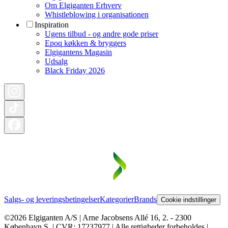
Om Elgiganten Erhverv
Whistleblowing i organisationen
Inspiration
Ugens tilbud - og andre gode priser
Epoq køkken & bryggers
Elgigantens Magasin
Udsalg
Black Friday 2026
Salgs- og leveringsbetingelser
Kategorier
Brands
Cookie indstillinger
©2026 Elgiganten A/S | Arne Jacobsens Allé 16, 2. - 2300
København S. | CVR: 17237977 | Alle rettigheder forbeholdes |