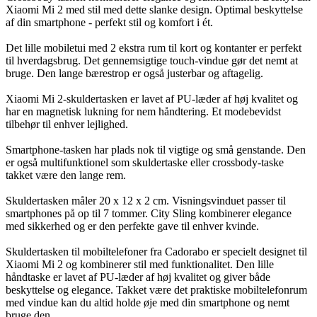
Xiaomi Mi 2 med stil med dette slanke design. Optimal beskyttelse
af din smartphone - perfekt stil og komfort i ét.
Det lille mobiletui med 2 ekstra rum til kort og kontanter er perfekt
til hverdagsbrug. Det gennemsigtige touch-vindue gør det nemt at
bruge. Den lange bærestrop er også justerbar og aftagelig.
Xiaomi Mi 2-skuldertasken er lavet af PU-læder af høj kvalitet og
har en magnetisk lukning for nem håndtering. Et modebevidst
tilbehør til enhver lejlighed.
Smartphone-tasken har plads nok til vigtige og små genstande. Den
er også multifunktionel som skuldertaske eller crossbody-taske
takket være den lange rem.
Skuldertasken måler 20 x 12 x 2 cm. Visningsvinduet passer til
smartphones på op til 7 tommer. City Sling kombinerer elegance
med sikkerhed og er den perfekte gave til enhver kvinde.
Skuldertasken til mobiltelefoner fra Cadorabo er specielt designet til
Xiaomi Mi 2 og kombinerer stil med funktionalitet. Den lille
håndtaske er lavet af PU-læder af høj kvalitet og giver både
beskyttelse og elegance. Takket være det praktiske mobiltelefonrum
med vindue kan du altid holde øje med din smartphone og nemt
bruge den.