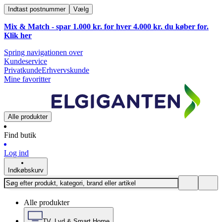
Indtast postnummer
Vælg
Mix & Match - spar 1.000 kr. for hver 4.000 kr. du køber for.
Klik
her
Spring navigationen over
Kundeservice
Privatkunde
Erhvervskunde
Mine favoritter
Alle produkter
Find butik
Log ind
Indkøbskurv
Alle produkter
TV, Lyd & Smart Home