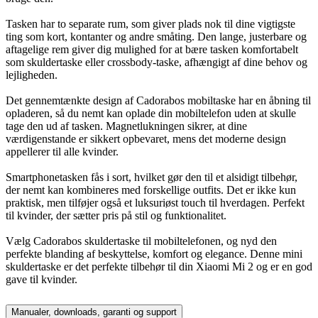
Tasken har to separate rum, som giver plads nok til dine vigtigste
ting som kort, kontanter og andre småting. Den lange, justerbare og
aftagelige rem giver dig mulighed for at bære tasken komfortabelt
som skuldertaske eller crossbody-taske, afhængigt af dine behov og
lejligheden.
Det gennemtænkte design af Cadorabos mobiltaske har en åbning til
opladeren, så du nemt kan oplade din mobiltelefon uden at skulle
tage den ud af tasken. Magnetlukningen sikrer, at dine
værdigenstande er sikkert opbevaret, mens det moderne design
appellerer til alle kvinder.
Smartphonetasken fås i sort, hvilket gør den til et alsidigt tilbehør,
der nemt kan kombineres med forskellige outfits. Det er ikke kun
praktisk, men tilføjer også et luksuriøst touch til hverdagen. Perfekt
til kvinder, der sætter pris på stil og funktionalitet.
Vælg Cadorabos skuldertaske til mobiltelefonen, og nyd den
perfekte blanding af beskyttelse, komfort og elegance. Denne mini
skuldertaske er det perfekte tilbehør til din Xiaomi Mi 2 og er en god
gave til kvinder.
Manualer, downloads, garanti og support