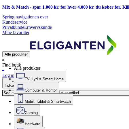
Mix & Match - spar 1.000 kr. for hver 4.000 kr. du køber for. Kl
Spring navigationen over
Kundeservice
Privatkunde
Erhvervskunde
Mine favoritter
Alle produkter
Find butik
Alle produkter
Log ind
TV, Lyd & Smart Home
Indkøbskurv
Computer & Kontor
Mobil, Tablet & Smartwatch
Gaming
Hardware