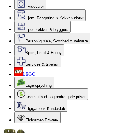
Hvidevarer
Hjem, Rengøring & Køkkenudstyr
Epoq køkken & bryggers
Personlig pleje, Skønhed & Velvære
Sport, Fritid & Hobby
Services & tilbehør
LEGO
Lageroprydning
Ugens tilbud - og andre gode priser
Elgigantens Kundeklub
Elgiganten Erhverv