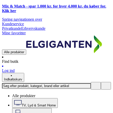
Mix & Match - spar 1.000 kr. for hver 4.000 kr. du køber for.
Klik
her
Spring navigationen over
Kundeservice
Privatkunde
Erhvervskunde
Mine favoritter
Alle produkter
Find butik
Log ind
Indkøbskurv
Alle produkter
TV, Lyd & Smart Home