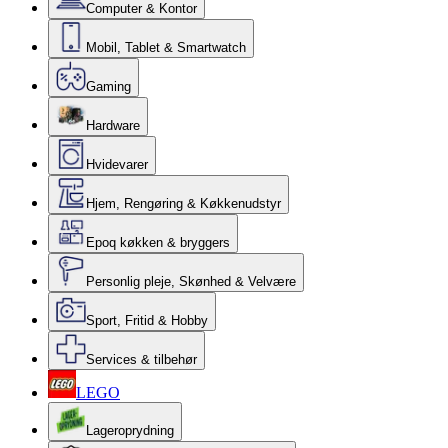
Computer & Kontor
Mobil, Tablet & Smartwatch
Gaming
Hardware
Hvidevarer
Hjem, Rengøring & Køkkenudstyr
Epoq køkken & bryggers
Personlig pleje, Skønhed & Velvære
Sport, Fritid & Hobby
Services & tilbehør
LEGO
Lageroprydning