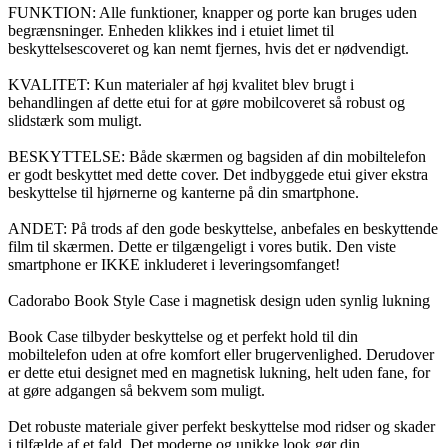
FUNKTION: Alle funktioner, knapper og porte kan bruges uden
begrænsninger. Enheden klikkes ind i etuiet limet til
beskyttelsescoveret og kan nemt fjernes, hvis det er nødvendigt.
KVALITET: Kun materialer af høj kvalitet blev brugt i
behandlingen af dette etui for at gøre mobilcoveret så robust og
slidstærk som muligt.
BESKYTTELSE: Både skærmen og bagsiden af din mobiltelefon
er godt beskyttet med dette cover. Det indbyggede etui giver ekstra
beskyttelse til hjørnerne og kanterne på din smartphone.
ANDET: På trods af den gode beskyttelse, anbefales en beskyttende
film til skærmen. Dette er tilgængeligt i vores butik. Den viste
smartphone er IKKE inkluderet i leveringsomfanget!
Cadorabo Book Style Case i magnetisk design uden synlig lukning
Book Case tilbyder beskyttelse og et perfekt hold til din
mobiltelefon uden at ofre komfort eller brugervenlighed. Derudover
er dette etui designet med en magnetisk lukning, helt uden fane, for
at gøre adgangen så bekvem som muligt.
Det robuste materiale giver perfekt beskyttelse mod ridser og skader
i tilfælde af et fald. Det moderne og unikke look gør din