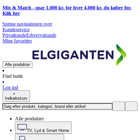
Mix & Match - spar 1.000 kr. for hver 4.000 kr. du køber for.
Klik
her
Spring navigationen over
Kundeservice
Privatkunde
Erhvervskunde
Mine favoritter
Alle produkter
Find butik
Log ind
Indkøbskurv
Alle produkter
TV, Lyd & Smart Home