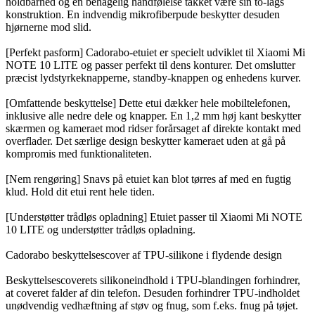
holdbarhed og en behagelig håndfølelse takket være sin to-lags
konstruktion. En indvendig mikrofiberpude beskytter desuden
hjørnerne mod slid.
[Perfekt pasform] Cadorabo-etuiet er specielt udviklet til Xiaomi Mi
NOTE 10 LITE og passer perfekt til dens konturer. Det omslutter
præcist lydstyrkeknapperne, standby-knappen og enhedens kurver.
[Omfattende beskyttelse] Dette etui dækker hele mobiltelefonen,
inklusive alle nedre dele og knapper. En 1,2 mm høj kant beskytter
skærmen og kameraet mod ridser forårsaget af direkte kontakt med
overflader. Det særlige design beskytter kameraet uden at gå på
kompromis med funktionaliteten.
[Nem rengøring] Snavs på etuiet kan blot tørres af med en fugtig
klud. Hold dit etui rent hele tiden.
[Understøtter trådløs opladning] Etuiet passer til Xiaomi Mi NOTE
10 LITE og understøtter trådløs opladning.
Cadorabo beskyttelsescover af TPU-silikone i flydende design
Beskyttelsescoverets silikoneindhold i TPU-blandingen forhindrer,
at coveret falder af din telefon. Desuden forhindrer TPU-indholdet
unødvendig vedhæftning af støv og fnug, som f.eks. fnug på tøjet.