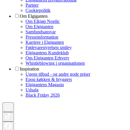
Partner
Cookiepolitik
Om Elgiganten
Om Elkjøp Nordic
Om Elgiganten
Samfundsansvar
Presseinformation
Karriere i Elgiganten
Fødevarestyrelsen smiley
Elgigantens Kundeklub
Om Elgiganten Erhverv
Whistleblowing i organisationen
Inspiration
Ugens tilbud - og andre gode priser
Epoq køkken & bryggers
Elgigantens Magasin
Udsalg
Black Friday 2026