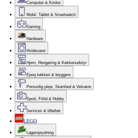
Computer & Kontor
Mobil, Tablet & Smartwatch
Gaming
Hardware
Hvidevarer
Hjem, Rengøring & Køkkenudstyr
Epoq køkken & bryggers
Personlig pleje, Skønhed & Velvære
Sport, Fritid & Hobby
Services & tilbehør
LEGO
Lageroprydning