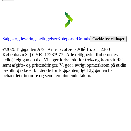
Salgs- og leveringsbetingelser
Kategorier
Brands
Cookie indstillinger
©2026 Elgiganten A/S | Arne Jacobsens Allé 16, 2. - 2300
København S. | CVR: 17237977 | Alle rettigheder forbeholdes |
hello@elgiganten.dk | Vi tager forbehold for tryk- og korrekturfejl
samt afgifts- og prisændringer. Vi gør i øvrigt opmærksom på at din
bestilling ikke er bindende for Elgiganten, før Elgiganten har
behandlet din ordre og sendt en bindende faktura.