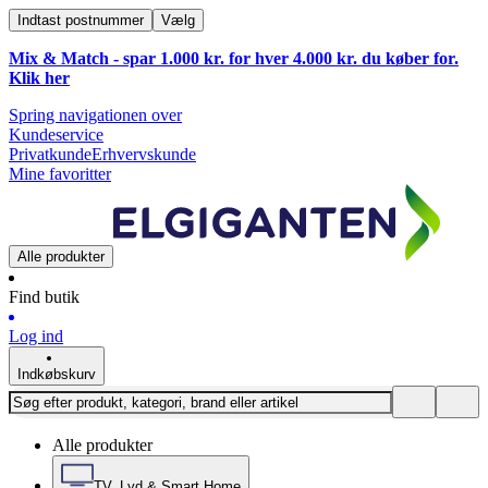
Indtast postnummer
Vælg
Mix & Match - spar 1.000 kr. for hver 4.000 kr. du køber for.
Klik
her
Spring navigationen over
Kundeservice
Privatkunde
Erhvervskunde
Mine favoritter
Alle produkter
Find butik
Log ind
Indkøbskurv
Alle produkter
TV, Lyd & Smart Home