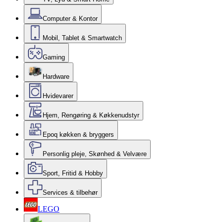
Computer & Kontor
Mobil, Tablet & Smartwatch
Gaming
Hardware
Hvidevarer
Hjem, Rengøring & Køkkenudstyr
Epoq køkken & bryggers
Personlig pleje, Skønhed & Velvære
Sport, Fritid & Hobby
Services & tilbehør
LEGO