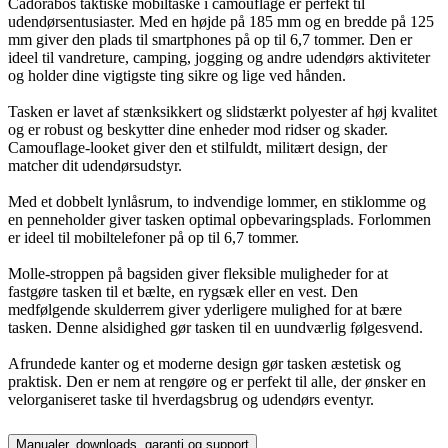
Cadorabos taktiske mobiltaske i camouflage er perfekt til
udendørsentusiaster. Med en højde på 185 mm og en bredde på 125
mm giver den plads til smartphones på op til 6,7 tommer. Den er
ideel til vandreture, camping, jogging og andre udendørs aktiviteter
og holder dine vigtigste ting sikre og lige ved hånden.
Tasken er lavet af stænksikkert og slidstærkt polyester af høj kvalitet
og er robust og beskytter dine enheder mod ridser og skader.
Camouflage-looket giver den et stilfuldt, militært design, der
matcher dit udendørsudstyr.
Med et dobbelt lynlåsrum, to indvendige lommer, en stiklomme og
en penneholder giver tasken optimal opbevaringsplads. Forlommen
er ideel til mobiltelefoner på op til 6,7 tommer.
Molle-stroppen på bagsiden giver fleksible muligheder for at
fastgøre tasken til et bælte, en rygsæk eller en vest. Den
medfølgende skulderrem giver yderligere mulighed for at bære
tasken. Denne alsidighed gør tasken til en uundværlig følgesvend.
Afrundede kanter og et moderne design gør tasken æstetisk og
praktisk. Den er nem at rengøre og er perfekt til alle, der ønsker en
velorganiseret taske til hverdagsbrug og udendørs eventyr.
Manualer, downloads, garanti og support