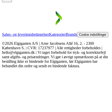
Salgs- og leveringsbetingelser
Kategorier
Brands
Cookie indstillinger
©2026 Elgiganten A/S | Arne Jacobsens Allé 16, 2. - 2300
København S. | CVR: 17237977 | Alle rettigheder forbeholdes |
hello@elgiganten.dk | Vi tager forbehold for tryk- og korrekturfejl
samt afgifts- og prisændringer. Vi gør i øvrigt opmærksom på at din
bestilling ikke er bindende for Elgiganten, før Elgiganten har
behandlet din ordre og sendt en bindende faktura.