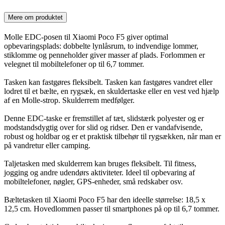
Mere om produktet
Molle EDC-posen til Xiaomi Poco F5 giver optimal
opbevaringsplads: dobbelte lynlåsrum, to indvendige lommer,
stiklomme og penneholder giver masser af plads. Forlommen er
velegnet til mobiltelefoner op til 6,7 tommer.
Tasken kan fastgøres fleksibelt. Tasken kan fastgøres vandret eller
lodret til et bælte, en rygsæk, en skuldertaske eller en vest ved hjælp
af en Molle-strop. Skulderrem medfølger.
Denne EDC-taske er fremstillet af tæt, slidstærk polyester og er
modstandsdygtig over for slid og ridser. Den er vandafvisende,
robust og holdbar og er et praktisk tilbehør til rygsækken, når man er
på vandretur eller camping.
Taljetasken med skulderrem kan bruges fleksibelt. Til fitness,
jogging og andre udendørs aktiviteter. Ideel til opbevaring af
mobiltelefoner, nøgler, GPS-enheder, små redskaber osv.
Bæltetasken til Xiaomi Poco F5 har den ideelle størrelse: 18,5 x
12,5 cm. Hovedlommen passer til smartphones på op til 6,7 tommer.