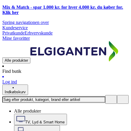
Mix & Match - spar 1.000 kr. for hver 4.000 kr. du køber for.
Klik
her
Spring navigationen over
Kundeservice
Privatkunde
Erhvervskunde
Mine favoritter
Alle produkter
Find butik
Log ind
Indkøbskurv
Alle produkter
TV, Lyd & Smart Home