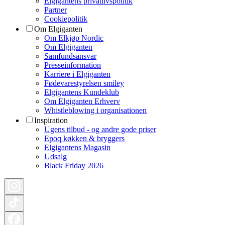
Elgigantens privatlivspolitik
Partner
Cookiepolitik
Om Elgiganten
Om Elkjøp Nordic
Om Elgiganten
Samfundsansvar
Presseinformation
Karriere i Elgiganten
Fødevarestyrelsen smiley
Elgigantens Kundeklub
Om Elgiganten Erhverv
Whistleblowing i organisationen
Inspiration
Ugens tilbud - og andre gode priser
Epoq køkken & bryggers
Elgigantens Magasin
Udsalg
Black Friday 2026