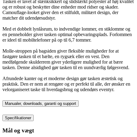
Tasken er lavet af stænksikkert og slidstærkt polyester af høj kvalitet
og er robust og beskytter dine enheder mod ridser og skader.
Camouflage-looket giver den et stilfuldt, militært design, der
matcher dit udendørsudstyr.
Med et dobbelt lynlåsrum, to indvendige lommer, en stiklomme og
en penneholder giver tasken optimal opbevaringsplads. Forlommen
er ideel til mobiltelefoner på op til 6,7 tommer.
Molle-stroppen på bagsiden giver fleksible muligheder for at
fastgøre tasken til et bælte, en rygsæk eller en vest. Den
medfølgende skulderrem giver yderligere mulighed for at bære
tasken. Denne alsidighed gør tasken til en uundværlig følgesvend.
Afrundede kanter og et moderne design gør tasken æstetisk og
praktisk. Den er nem at rengøre og er perfekt til alle, der ønsker en
velorganiseret taske til hverdagsbrug og udendørs eventyr.
Manualer, downloads, garanti og support
Specifikationer
Mål og vægt