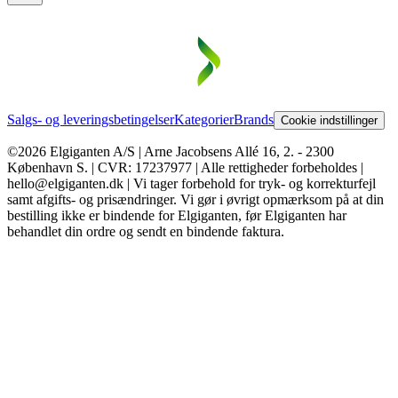
Salgs- og leveringsbetingelser
Kategorier
Brands
Cookie indstillinger
©2026 Elgiganten A/S | Arne Jacobsens Allé 16, 2. - 2300
København S. | CVR: 17237977 | Alle rettigheder forbeholdes |
hello@elgiganten.dk | Vi tager forbehold for tryk- og korrekturfejl
samt afgifts- og prisændringer. Vi gør i øvrigt opmærksom på at din
bestilling ikke er bindende for Elgiganten, før Elgiganten har
behandlet din ordre og sendt en bindende faktura.