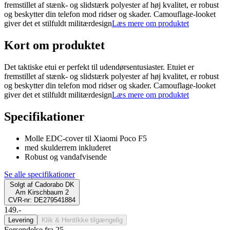
fremstillet af stænk- og slidstærk polyester af høj kvalitet, er robust
og beskytter din telefon mod ridser og skader. Camouflage-looket
giver det et stilfuldt militærdesign
Læs mere om produktet
Kort om produktet
Det taktiske etui er perfekt til udendørsentusiaster. Etuiet er
fremstillet af stænk- og slidstærk polyester af høj kvalitet, er robust
og beskytter din telefon mod ridser og skader. Camouflage-looket
giver det et stilfuldt militærdesign
Læs mere om produktet
Specifikationer
Molle EDC-cover til Xiaomi Poco F5
med skulderrem inkluderet
Robust og vandafvisende
Se alle specifikationer
Solgt af
Cadorabo DK
Am Kirschbaum 2
CVR-nr: DE279541884
149.-
Levering
Klik & Hent
Ikke tilgængelig
Forsendelse fra 25,-