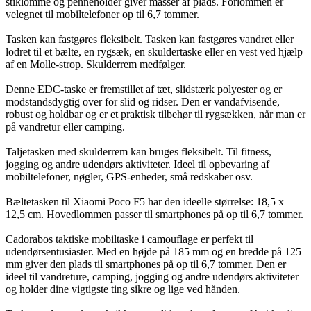
stiklomme og penneholder giver masser af plads. Forlommen er
velegnet til mobiltelefoner op til 6,7 tommer.
Tasken kan fastgøres fleksibelt. Tasken kan fastgøres vandret eller
lodret til et bælte, en rygsæk, en skuldertaske eller en vest ved hjælp
af en Molle-strop. Skulderrem medfølger.
Denne EDC-taske er fremstillet af tæt, slidstærk polyester og er
modstandsdygtig over for slid og ridser. Den er vandafvisende,
robust og holdbar og er et praktisk tilbehør til rygsækken, når man er
på vandretur eller camping.
Taljetasken med skulderrem kan bruges fleksibelt. Til fitness,
jogging og andre udendørs aktiviteter. Ideel til opbevaring af
mobiltelefoner, nøgler, GPS-enheder, små redskaber osv.
Bæltetasken til Xiaomi Poco F5 har den ideelle størrelse: 18,5 x
12,5 cm. Hovedlommen passer til smartphones på op til 6,7 tommer.
Cadorabos taktiske mobiltaske i camouflage er perfekt til
udendørsentusiaster. Med en højde på 185 mm og en bredde på 125
mm giver den plads til smartphones på op til 6,7 tommer. Den er
ideel til vandreture, camping, jogging og andre udendørs aktiviteter
og holder dine vigtigste ting sikre og lige ved hånden.