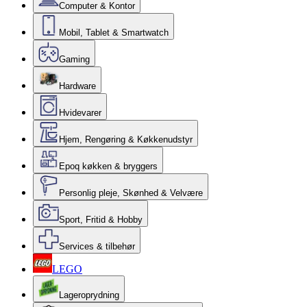
Computer & Kontor
Mobil, Tablet & Smartwatch
Gaming
Hardware
Hvidevarer
Hjem, Rengøring & Køkkenudstyr
Epoq køkken & bryggers
Personlig pleje, Skønhed & Velvære
Sport, Fritid & Hobby
Services & tilbehør
LEGO
Lageroprydning