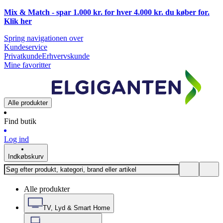
Mix & Match - spar 1.000 kr. for hver 4.000 kr. du køber for.
Klik
her
Spring navigationen over
Kundeservice
Privatkunde
Erhvervskunde
Mine favoritter
Alle produkter
Find butik
Log ind
Indkøbskurv
Alle produkter
TV, Lyd & Smart Home