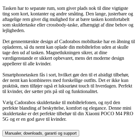
Tasken har to separate rum, som giver plads nok til dine vigtigste
ting som kort, kontanter og andre småting. Den lange, justerbare og
aftagelige rem giver dig mulighed for at bære tasken komfortabelt
som skuldertaske eller crossbody-taske, afhængigt af dine behov og
lejligheden.
Det gennemtænkte design af Cadorabos mobiltaske har en åbning til
opladeren, så du nemt kan oplade din mobiltelefon uden at skulle
tage den ud af tasken. Magnetlukningen sikrer, at dine
værdigenstande er sikkert opbevaret, mens det moderne design
appellerer til alle kvinder.
Smartphonetasken fås i sort, hvilket gør den til et alsidigt tilbehør,
der nemt kan kombineres med forskellige outfits. Det er ikke kun
praktisk, men tilføjer også et luksuriøst touch til hverdagen. Perfekt
til kvinder, der sætter pris på stil og funktionalitet.
Vælg Cadorabos skuldertaske til mobiltelefonen, og nyd den
perfekte blanding af beskyttelse, komfort og elegance. Denne mini
skuldertaske er det perfekte tilbehør til din Xiaomi POCO M4 PRO
5G og er en god gave til kvinder.
Manualer, downloads, garanti og support