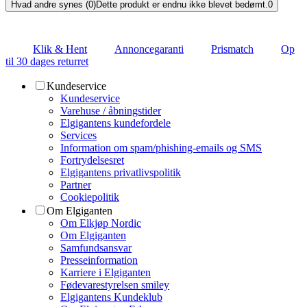
Hvad andre synes (0)
Dette produkt er endnu ikke blevet bedømt.
0
Klik & Hent
Annoncegaranti
Prismatch
Op
til 30 dages returret
Kundeservice
Kundeservice
Varehuse / åbningstider
Elgigantens kundefordele
Services
Information om spam/phishing-emails og SMS
Fortrydelsesret
Elgigantens privatlivspolitik
Partner
Cookiepolitik
Om Elgiganten
Om Elkjøp Nordic
Om Elgiganten
Samfundsansvar
Presseinformation
Karriere i Elgiganten
Fødevarestyrelsen smiley
Elgigantens Kundeklub