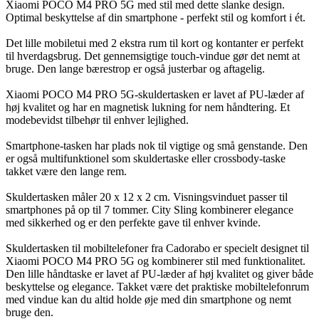
Xiaomi POCO M4 PRO 5G med stil med dette slanke design.
Optimal beskyttelse af din smartphone - perfekt stil og komfort i ét.
Det lille mobiletui med 2 ekstra rum til kort og kontanter er perfekt
til hverdagsbrug. Det gennemsigtige touch-vindue gør det nemt at
bruge. Den lange bærestrop er også justerbar og aftagelig.
Xiaomi POCO M4 PRO 5G-skuldertasken er lavet af PU-læder af
høj kvalitet og har en magnetisk lukning for nem håndtering. Et
modebevidst tilbehør til enhver lejlighed.
Smartphone-tasken har plads nok til vigtige og små genstande. Den
er også multifunktionel som skuldertaske eller crossbody-taske
takket være den lange rem.
Skuldertasken måler 20 x 12 x 2 cm. Visningsvinduet passer til
smartphones på op til 7 tommer. City Sling kombinerer elegance
med sikkerhed og er den perfekte gave til enhver kvinde.
Skuldertasken til mobiltelefoner fra Cadorabo er specielt designet til
Xiaomi POCO M4 PRO 5G og kombinerer stil med funktionalitet.
Den lille håndtaske er lavet af PU-læder af høj kvalitet og giver både
beskyttelse og elegance. Takket være det praktiske mobiltelefonrum
med vindue kan du altid holde øje med din smartphone og nemt
bruge den.