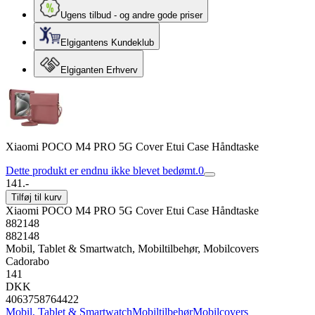
Ugens tilbud - og andre gode priser
Elgigantens Kundeklub
Elgiganten Erhverv
Xiaomi POCO M4 PRO 5G Cover Etui Case Håndtaske
Dette produkt er endnu ikke blevet bedømt.
0
141.-
Tilføj til kurv
Xiaomi POCO M4 PRO 5G Cover Etui Case Håndtaske
882148
882148
Mobil, Tablet & Smartwatch, Mobiltilbehør, Mobilcovers
Cadorabo
141
DKK
4063758764422
Mobil, Tablet & Smartwatch
Mobiltilbehør
Mobilcovers