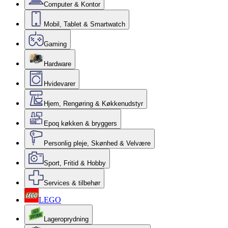
Computer & Kontor
Mobil, Tablet & Smartwatch
Gaming
Hardware
Hvidevarer
Hjem, Rengøring & Køkkenudstyr
Epoq køkken & bryggers
Personlig pleje, Skønhed & Velvære
Sport, Fritid & Hobby
Services & tilbehør
LEGO
Lageroprydning