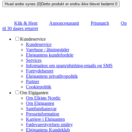
Hvad andre synes (0)
Dette produkt er endnu ikke blevet bedømt.
0
Klik & Hent
Annoncegaranti
Prismatch
Op
til 30 dages returret
Kundeservice
Kundeservice
Varehuse / åbningstider
Elgigantens kundefordele
Services
Information om spam/phishing-emails og SMS
Fortrydelsesret
Elgigantens privatlivspolitik
Partner
Cookiepolitik
Om Elgiganten
Om Elkjøp Nordic
Om Elgiganten
Samfundsansvar
Presseinformation
Karriere i Elgiganten
Fødevarestyrelsen smiley
Elgigantens Kundeklub