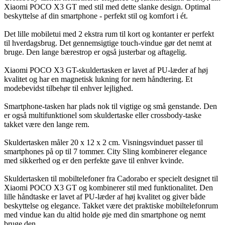
Xiaomi POCO X3 GT med stil med dette slanke design. Optimal
beskyttelse af din smartphone - perfekt stil og komfort i ét.
Det lille mobiletui med 2 ekstra rum til kort og kontanter er perfekt
til hverdagsbrug. Det gennemsigtige touch-vindue gør det nemt at
bruge. Den lange bærestrop er også justerbar og aftagelig.
Xiaomi POCO X3 GT-skuldertasken er lavet af PU-læder af høj
kvalitet og har en magnetisk lukning for nem håndtering. Et
modebevidst tilbehør til enhver lejlighed.
Smartphone-tasken har plads nok til vigtige og små genstande. Den
er også multifunktionel som skuldertaske eller crossbody-taske
takket være den lange rem.
Skuldertasken måler 20 x 12 x 2 cm. Visningsvinduet passer til
smartphones på op til 7 tommer. City Sling kombinerer elegance
med sikkerhed og er den perfekte gave til enhver kvinde.
Skuldertasken til mobiltelefoner fra Cadorabo er specielt designet til
Xiaomi POCO X3 GT og kombinerer stil med funktionalitet. Den
lille håndtaske er lavet af PU-læder af høj kvalitet og giver både
beskyttelse og elegance. Takket være det praktiske mobiltelefonrum
med vindue kan du altid holde øje med din smartphone og nemt
bruge den.