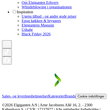
Om Elgiganten Erhverv
Whistleblowing i organisationen
Inspiration
Ugens tilbud - og andre gode priser
Epoq køkken & bryggers
Elgigantens Magasin
Udsalg
Black Friday 2026
Salgs- og leveringsbetingelser
Kategorier
Brands
Cookie indstillinger
©2026 Elgiganten A/S | Arne Jacobsens Allé 16, 2. - 2300
København S. | CVR: 17237977 | Alle rettigheder forbeholdes |