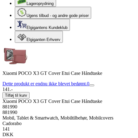
Lageroprydning
Ugens tilbud - og andre gode priser
Elgigantens Kundeklub
Elgiganten Erhverv
Xiaomi POCO X3 GT Cover Etui Case Håndtaske
Dette produkt er endnu ikke blevet bedømt.
0
141.-
Tilføj til kurv
Xiaomi POCO X3 GT Cover Etui Case Håndtaske
881990
881990
Mobil, Tablet & Smartwatch, Mobiltilbehør, Mobilcovers
Cadorabo
141
DKK