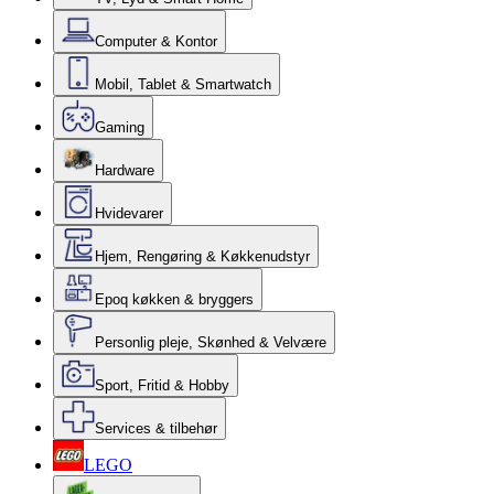
Computer & Kontor
Mobil, Tablet & Smartwatch
Gaming
Hardware
Hvidevarer
Hjem, Rengøring & Køkkenudstyr
Epoq køkken & bryggers
Personlig pleje, Skønhed & Velvære
Sport, Fritid & Hobby
Services & tilbehør
LEGO