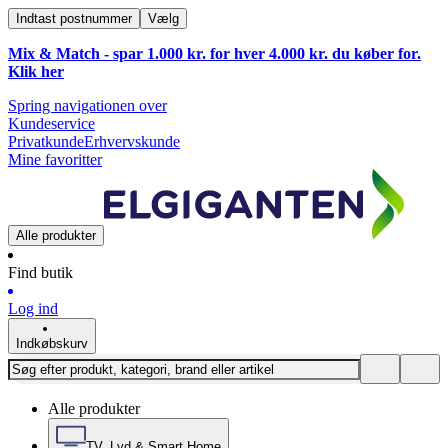
Indtast postnummer
Vælg
Mix & Match - spar 1.000 kr. for hver 4.000 kr. du køber for.
Klik
her
Spring navigationen over
Kundeservice
Privatkunde
Erhvervskunde
Mine favoritter
Alle produkter
Find butik
Log ind
Indkøbskurv
Alle produkter
TV, Lyd & Smart Home