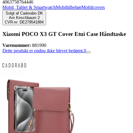
4063758764446
Mobil, Tablet & Smartwatch
Mobiltilbehør
Mobilcovers
Solgt af
Cadorabo DK
Am Kirschbaum 2
CVR-nr: DE279541884
Xiaomi POCO X3 GT Cover Etui Case Håndtaske
Varenummer:
881990
Dette produkt er endnu ikke blevet bedømt.
0