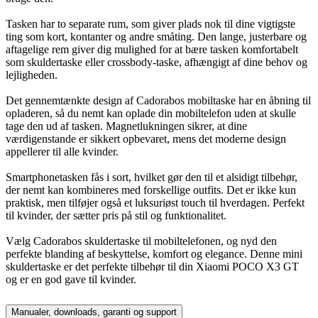
Tasken har to separate rum, som giver plads nok til dine vigtigste
ting som kort, kontanter og andre småting. Den lange, justerbare og
aftagelige rem giver dig mulighed for at bære tasken komfortabelt
som skuldertaske eller crossbody-taske, afhængigt af dine behov og
lejligheden.
Det gennemtænkte design af Cadorabos mobiltaske har en åbning til
opladeren, så du nemt kan oplade din mobiltelefon uden at skulle
tage den ud af tasken. Magnetlukningen sikrer, at dine
værdigenstande er sikkert opbevaret, mens det moderne design
appellerer til alle kvinder.
Smartphonetasken fås i sort, hvilket gør den til et alsidigt tilbehør,
der nemt kan kombineres med forskellige outfits. Det er ikke kun
praktisk, men tilføjer også et luksuriøst touch til hverdagen. Perfekt
til kvinder, der sætter pris på stil og funktionalitet.
Vælg Cadorabos skuldertaske til mobiltelefonen, og nyd den
perfekte blanding af beskyttelse, komfort og elegance. Denne mini
skuldertaske er det perfekte tilbehør til din Xiaomi POCO X3 GT
og er en god gave til kvinder.
Manualer, downloads, garanti og support