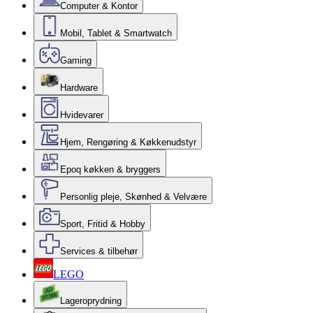
Computer & Kontor
Mobil, Tablet & Smartwatch
Gaming
Hardware
Hvidevarer
Hjem, Rengøring & Køkkenudstyr
Epoq køkken & bryggers
Personlig pleje, Skønhed & Velvære
Sport, Fritid & Hobby
Services & tilbehør
LEGO
Lageroprydning