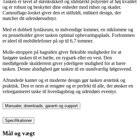
Tasken er lavet af stænksikkert og slidstærkt polyester af høj kvalitet
og er robust og beskytter dine enheder mod ridser og skader.
Camouflage-looket giver den et stilfuldt, militært design, der
matcher dit udendørsudstyr.
Med et dobbelt lynlåsrum, to indvendige lommer, en stiklomme og
en penneholder giver tasken optimal opbevaringsplads. Forlommen
er ideel til mobiltelefoner på op til 6,7 tommer.
Molle-stroppen på bagsiden giver fleksible muligheder for at
fastgøre tasken til et bælte, en rygsæk eller en vest. Den
medfølgende skulderrem giver yderligere mulighed for at bære
tasken. Denne alsidighed gør tasken til en uundværlig følgesvend.
Afrundede kanter og et moderne design gør tasken æstetisk og
praktisk. Den er nem at rengøre og er perfekt til alle, der ønsker en
velorganiseret taske til hverdagsbrug og udendørs eventyr.
Manualer, downloads, garanti og support
Specifikationer
Mål og vægt