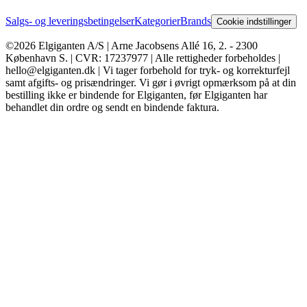
Salgs- og leveringsbetingelser
Kategorier
Brands
Cookie indstillinger
©2026 Elgiganten A/S | Arne Jacobsens Allé 16, 2. - 2300
København S. | CVR: 17237977 | Alle rettigheder forbeholdes |
hello@elgiganten.dk | Vi tager forbehold for tryk- og korrekturfejl
samt afgifts- og prisændringer. Vi gør i øvrigt opmærksom på at din
bestilling ikke er bindende for Elgiganten, før Elgiganten har
behandlet din ordre og sendt en bindende faktura.