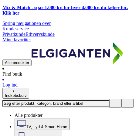
Mix & Match - spar 1.000 kr. for hver 4.000 kr. du køber for.
Klik
her
Spring navigationen over
Kundeservice
Privatkunde
Erhvervskunde
Mine favoritter
Alle produkter
Find butik
Log ind
Indkøbskurv
Alle produkter
TV, Lyd & Smart Home