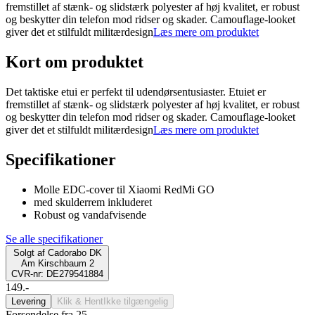
fremstillet af stænk- og slidstærk polyester af høj kvalitet, er robust
og beskytter din telefon mod ridser og skader. Camouflage-looket
giver det et stilfuldt militærdesign
Læs mere om produktet
Kort om produktet
Det taktiske etui er perfekt til udendørsentusiaster. Etuiet er
fremstillet af stænk- og slidstærk polyester af høj kvalitet, er robust
og beskytter din telefon mod ridser og skader. Camouflage-looket
giver det et stilfuldt militærdesign
Læs mere om produktet
Specifikationer
Molle EDC-cover til Xiaomi RedMi GO
med skulderrem inkluderet
Robust og vandafvisende
Se alle specifikationer
Solgt af
Cadorabo DK
Am Kirschbaum 2
CVR-nr: DE279541884
149.-
Levering
Klik & Hent
Ikke tilgængelig
Forsendelse fra 25,-