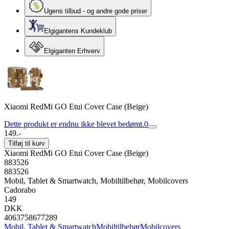
Ugens tilbud - og andre gode priser
Elgigantens Kundeklub
Elgiganten Erhverv
Xiaomi RedMi GO Etui Cover Case (Beige)
Dette produkt er endnu ikke blevet bedømt.
0
149.-
Tilføj til kurv
Xiaomi RedMi GO Etui Cover Case (Beige)
883526
883526
Mobil, Tablet & Smartwatch, Mobiltilbehør, Mobilcovers
Cadorabo
149
DKK
4063758677289
Mobil, Tablet & Smartwatch
Mobiltilbehør
Mobilcovers