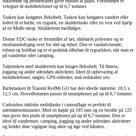
stiklomme og penneholder giver masser af plads. Forlommen er
velegnet til mobiltelefoner op til 6,7 tommer.
Tasken kan fastgøres fleksibelt. Tasken kan fastgøres vandret eller
lodret til et bælte, en rygsæk, en skuldertaske eller en vest ved hjælp
af en Molle-strop. Skulderrem medfølger.
Denne EDC-taske er fremstillet af tæt, slidstærk polyester og er
modstandsdygtig over for slid og ridser. Den er vandafvisende,
robust og holdbar og er et praktisk tilbehør til rygsækken, når man er
på vandretur eller camping.
Taljetasken med skulderrem kan bruges fleksibelt. Til fitness,
jogging og andre udendørs aktiviteter. Ideel til opbevaring af
mobiltelefoner, nøgler, GPS-enheder, små redskaber osv.
Bæltetasken til Xiaomi RedMi GO har den ideelle størrelse: 18,5 x
12,5 cm. Hovedlommen passer til smartphones på op til 6,7 tommer.
Cadorabos taktiske mobiltaske i camouflage er perfekt til
udendørsentusiaster. Med en højde på 185 mm og en bredde på 125
mm giver den plads til smartphones på op til 6,7 tommer. Den er
ideel til vandreture, camping, jogging og andre udendørs aktiviteter
og holder dine vigtigste ting sikre og lige ved hånden.