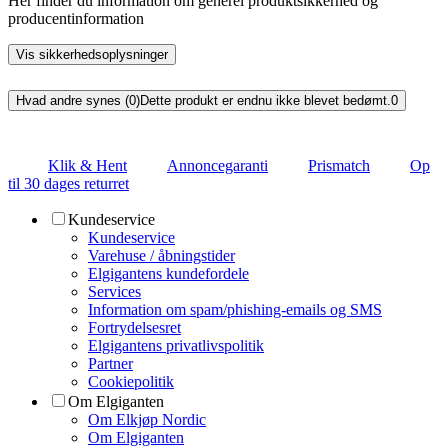
Her finder du information om generel produktsikkerhed og
producentinformation
Vis sikkerhedsoplysninger
Hvad andre synes (0)
Dette produkt er endnu ikke blevet bedømt.
0
Klik & Hent
Annoncegaranti
Prismatch
Op
til 30 dages returret
Kundeservice
Kundeservice
Varehuse / åbningstider
Elgigantens kundefordele
Services
Information om spam/phishing-emails og SMS
Fortrydelsesret
Elgigantens privatlivspolitik
Partner
Cookiepolitik
Om Elgiganten
Om Elkjøp Nordic
Om Elgiganten