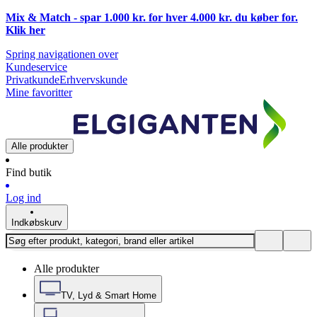
Mix & Match - spar 1.000 kr. for hver 4.000 kr. du køber for.
Klik
her
Spring navigationen over
Kundeservice
Privatkunde
Erhvervskunde
Mine favoritter
Alle produkter
Find butik
Log ind
Indkøbskurv
Alle produkter
TV, Lyd & Smart Home