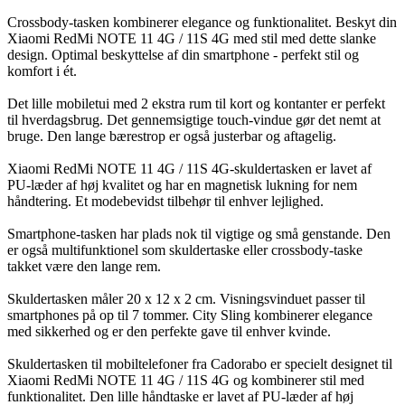
Crossbody-tasken kombinerer elegance og funktionalitet. Beskyt din
Xiaomi RedMi NOTE 11 4G / 11S 4G med stil med dette slanke
design. Optimal beskyttelse af din smartphone - perfekt stil og
komfort i ét.
Det lille mobiletui med 2 ekstra rum til kort og kontanter er perfekt
til hverdagsbrug. Det gennemsigtige touch-vindue gør det nemt at
bruge. Den lange bærestrop er også justerbar og aftagelig.
Xiaomi RedMi NOTE 11 4G / 11S 4G-skuldertasken er lavet af
PU-læder af høj kvalitet og har en magnetisk lukning for nem
håndtering. Et modebevidst tilbehør til enhver lejlighed.
Smartphone-tasken har plads nok til vigtige og små genstande. Den
er også multifunktionel som skuldertaske eller crossbody-taske
takket være den lange rem.
Skuldertasken måler 20 x 12 x 2 cm. Visningsvinduet passer til
smartphones på op til 7 tommer. City Sling kombinerer elegance
med sikkerhed og er den perfekte gave til enhver kvinde.
Skuldertasken til mobiltelefoner fra Cadorabo er specielt designet til
Xiaomi RedMi NOTE 11 4G / 11S 4G og kombinerer stil med
funktionalitet. Den lille håndtaske er lavet af PU-læder af høj