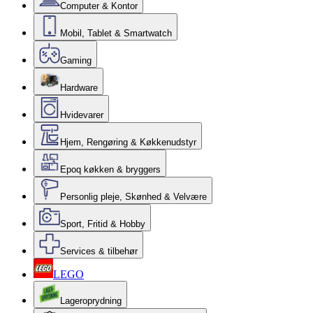
Computer & Kontor
Mobil, Tablet & Smartwatch
Gaming
Hardware
Hvidevarer
Hjem, Rengøring & Køkkenudstyr
Epoq køkken & bryggers
Personlig pleje, Skønhed & Velvære
Sport, Fritid & Hobby
Services & tilbehør
LEGO
Lageroprydning