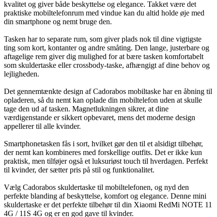
kvalitet og giver både beskyttelse og elegance. Takket være det
praktiske mobiltelefonrum med vindue kan du altid holde øje med
din smartphone og nemt bruge den.
Tasken har to separate rum, som giver plads nok til dine vigtigste
ting som kort, kontanter og andre småting. Den lange, justerbare og
aftagelige rem giver dig mulighed for at bære tasken komfortabelt
som skuldertaske eller crossbody-taske, afhængigt af dine behov og
lejligheden.
Det gennemtænkte design af Cadorabos mobiltaske har en åbning til
opladeren, så du nemt kan oplade din mobiltelefon uden at skulle
tage den ud af tasken. Magnetlukningen sikrer, at dine
værdigenstande er sikkert opbevaret, mens det moderne design
appellerer til alle kvinder.
Smartphonetasken fås i sort, hvilket gør den til et alsidigt tilbehør,
der nemt kan kombineres med forskellige outfits. Det er ikke kun
praktisk, men tilføjer også et luksuriøst touch til hverdagen. Perfekt
til kvinder, der sætter pris på stil og funktionalitet.
Vælg Cadorabos skuldertaske til mobiltelefonen, og nyd den
perfekte blanding af beskyttelse, komfort og elegance. Denne mini
skuldertaske er det perfekte tilbehør til din Xiaomi RedMi NOTE 11
4G / 11S 4G og er en god gave til kvinder.