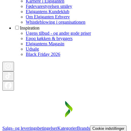
Karriere i Elgiganten
Fødevarestyrelsen smiley
Elgigantens Kundeklub
Om Elgiganten Erhverv
Whistleblowing i organisationen
Inspiration
Ugens tilbud - og andre gode priser
Epoq køkken & bryggers
Elgigantens Magasin
Udsalg
Black Friday 2026
Salgs- og leveringsbetingelser
Kategorier
Brands
Cookie indstillinger