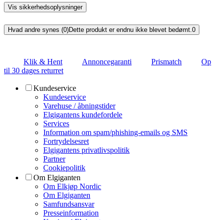
Vis sikkerhedsoplysninger
Hvad andre synes (0)
Dette produkt er endnu ikke blevet bedømt.
0
Klik & Hent
Annoncegaranti
Prismatch
Op
til 30 dages returret
Kundeservice
Kundeservice
Varehuse / åbningstider
Elgigantens kundefordele
Services
Information om spam/phishing-emails og SMS
Fortrydelsesret
Elgigantens privatlivspolitik
Partner
Cookiepolitik
Om Elgiganten
Om Elkjøp Nordic
Om Elgiganten
Samfundsansvar
Presseinformation