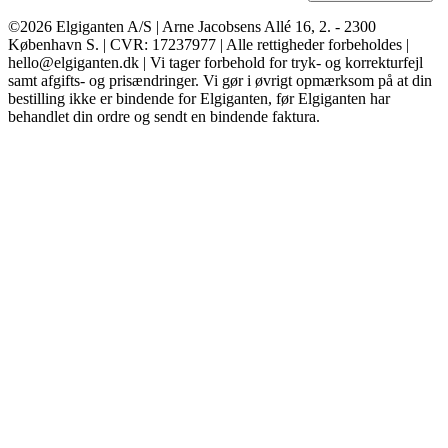
©2026 Elgiganten A/S | Arne Jacobsens Allé 16, 2. - 2300
København S. | CVR: 17237977 | Alle rettigheder forbeholdes |
hello@elgiganten.dk | Vi tager forbehold for tryk- og korrekturfejl
samt afgifts- og prisændringer. Vi gør i øvrigt opmærksom på at din
bestilling ikke er bindende for Elgiganten, før Elgiganten har
behandlet din ordre og sendt en bindende faktura.