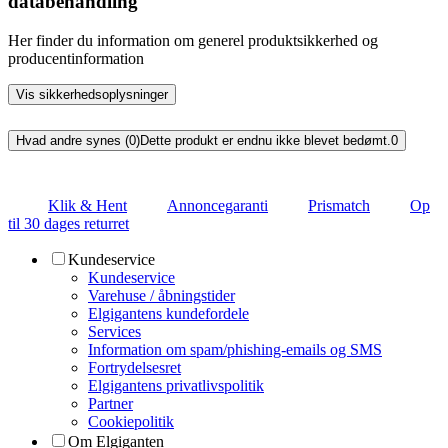
databehandling
Her finder du information om generel produktsikkerhed og
producentinformation
Vis sikkerhedsoplysninger
Hvad andre synes (0)
Dette produkt er endnu ikke blevet bedømt.
0
Klik & Hent
Annoncegaranti
Prismatch
Op
til 30 dages returret
Kundeservice
Kundeservice
Varehuse / åbningstider
Elgigantens kundefordele
Services
Information om spam/phishing-emails og SMS
Fortrydelsesret
Elgigantens privatlivspolitik
Partner
Cookiepolitik
Om Elgiganten