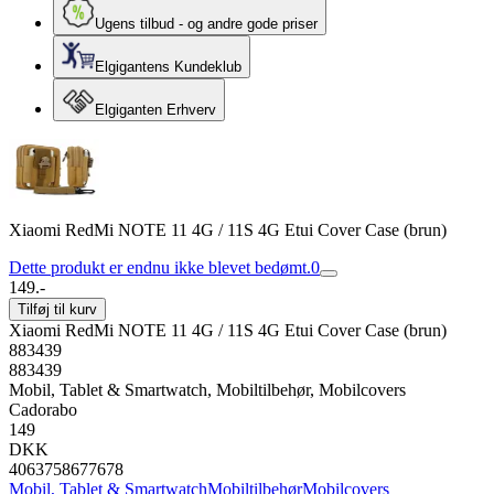
Ugens tilbud - og andre gode priser
Elgigantens Kundeklub
Elgiganten Erhverv
Xiaomi RedMi NOTE 11 4G / 11S 4G Etui Cover Case (brun)
Dette produkt er endnu ikke blevet bedømt.
0
149.-
Tilføj til kurv
Xiaomi RedMi NOTE 11 4G / 11S 4G Etui Cover Case (brun)
883439
883439
Mobil, Tablet & Smartwatch, Mobiltilbehør, Mobilcovers
Cadorabo
149
DKK
4063758677678
Mobil, Tablet & Smartwatch
Mobiltilbehør
Mobilcovers