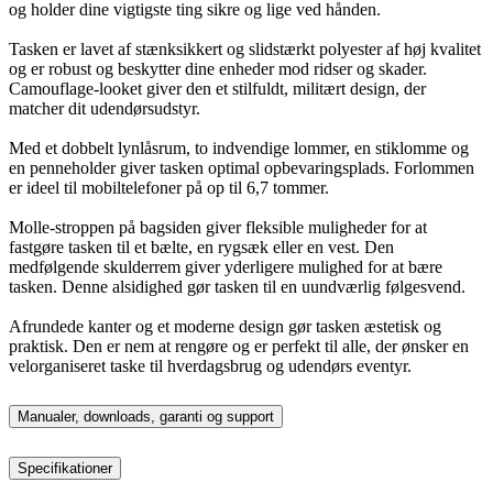
og holder dine vigtigste ting sikre og lige ved hånden.
Tasken er lavet af stænksikkert og slidstærkt polyester af høj kvalitet
og er robust og beskytter dine enheder mod ridser og skader.
Camouflage-looket giver den et stilfuldt, militært design, der
matcher dit udendørsudstyr.
Med et dobbelt lynlåsrum, to indvendige lommer, en stiklomme og
en penneholder giver tasken optimal opbevaringsplads. Forlommen
er ideel til mobiltelefoner på op til 6,7 tommer.
Molle-stroppen på bagsiden giver fleksible muligheder for at
fastgøre tasken til et bælte, en rygsæk eller en vest. Den
medfølgende skulderrem giver yderligere mulighed for at bære
tasken. Denne alsidighed gør tasken til en uundværlig følgesvend.
Afrundede kanter og et moderne design gør tasken æstetisk og
praktisk. Den er nem at rengøre og er perfekt til alle, der ønsker en
velorganiseret taske til hverdagsbrug og udendørs eventyr.
Manualer, downloads, garanti og support
Specifikationer