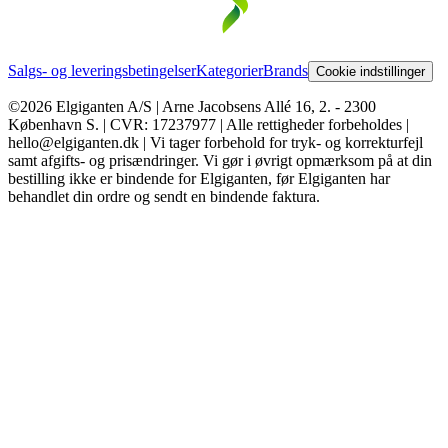
Salgs- og leveringsbetingelser
Kategorier
Brands
Cookie indstillinger
©2026 Elgiganten A/S | Arne Jacobsens Allé 16, 2. - 2300
København S. | CVR: 17237977 | Alle rettigheder forbeholdes |
hello@elgiganten.dk | Vi tager forbehold for tryk- og korrekturfejl
samt afgifts- og prisændringer. Vi gør i øvrigt opmærksom på at din
bestilling ikke er bindende for Elgiganten, før Elgiganten har
behandlet din ordre og sendt en bindende faktura.