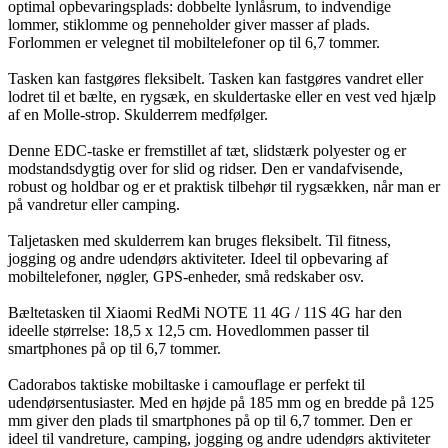
optimal opbevaringsplads: dobbelte lynlåsrum, to indvendige
lommer, stiklomme og penneholder giver masser af plads.
Forlommen er velegnet til mobiltelefoner op til 6,7 tommer.
Tasken kan fastgøres fleksibelt. Tasken kan fastgøres vandret eller
lodret til et bælte, en rygsæk, en skuldertaske eller en vest ved hjælp
af en Molle-strop. Skulderrem medfølger.
Denne EDC-taske er fremstillet af tæt, slidstærk polyester og er
modstandsdygtig over for slid og ridser. Den er vandafvisende,
robust og holdbar og er et praktisk tilbehør til rygsækken, når man er
på vandretur eller camping.
Taljetasken med skulderrem kan bruges fleksibelt. Til fitness,
jogging og andre udendørs aktiviteter. Ideel til opbevaring af
mobiltelefoner, nøgler, GPS-enheder, små redskaber osv.
Bæltetasken til Xiaomi RedMi NOTE 11 4G / 11S 4G har den
ideelle størrelse: 18,5 x 12,5 cm. Hovedlommen passer til
smartphones på op til 6,7 tommer.
Cadorabos taktiske mobiltaske i camouflage er perfekt til
udendørsentusiaster. Med en højde på 185 mm og en bredde på 125
mm giver den plads til smartphones på op til 6,7 tommer. Den er
ideel til vandreture, camping, jogging og andre udendørs aktiviteter