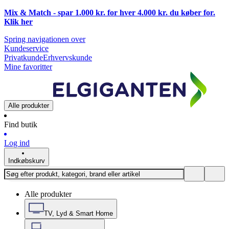
Mix & Match - spar 1.000 kr. for hver 4.000 kr. du køber for.
Klik
her
Spring navigationen over
Kundeservice
Privatkunde
Erhvervskunde
Mine favoritter
Alle produkter
Find butik
Log ind
Indkøbskurv
Alle produkter
TV, Lyd & Smart Home