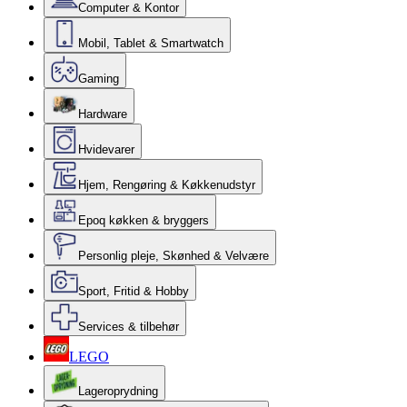
Computer & Kontor
Mobil, Tablet & Smartwatch
Gaming
Hardware
Hvidevarer
Hjem, Rengøring & Køkkenudstyr
Epoq køkken & bryggers
Personlig pleje, Skønhed & Velvære
Sport, Fritid & Hobby
Services & tilbehør
LEGO
Lageroprydning