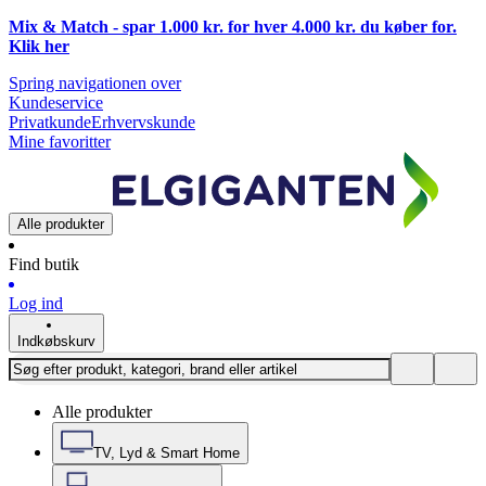
Mix & Match - spar 1.000 kr. for hver 4.000 kr. du køber for.
Klik
her
Spring navigationen over
Kundeservice
Privatkunde
Erhvervskunde
Mine favoritter
Alle produkter
Find butik
Log ind
Indkøbskurv
Alle produkter
TV, Lyd & Smart Home