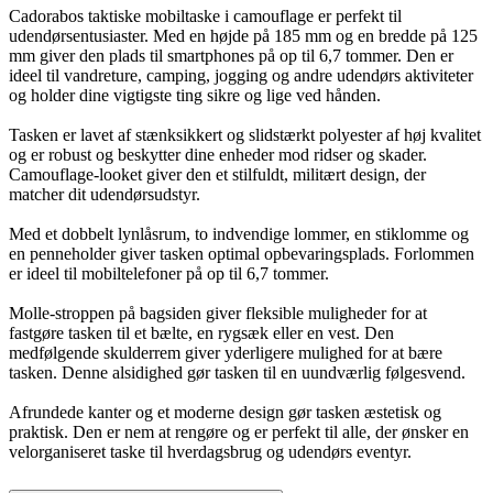
Cadorabos taktiske mobiltaske i camouflage er perfekt til
udendørsentusiaster. Med en højde på 185 mm og en bredde på 125
mm giver den plads til smartphones på op til 6,7 tommer. Den er
ideel til vandreture, camping, jogging og andre udendørs aktiviteter
og holder dine vigtigste ting sikre og lige ved hånden.
Tasken er lavet af stænksikkert og slidstærkt polyester af høj kvalitet
og er robust og beskytter dine enheder mod ridser og skader.
Camouflage-looket giver den et stilfuldt, militært design, der
matcher dit udendørsudstyr.
Med et dobbelt lynlåsrum, to indvendige lommer, en stiklomme og
en penneholder giver tasken optimal opbevaringsplads. Forlommen
er ideel til mobiltelefoner på op til 6,7 tommer.
Molle-stroppen på bagsiden giver fleksible muligheder for at
fastgøre tasken til et bælte, en rygsæk eller en vest. Den
medfølgende skulderrem giver yderligere mulighed for at bære
tasken. Denne alsidighed gør tasken til en uundværlig følgesvend.
Afrundede kanter og et moderne design gør tasken æstetisk og
praktisk. Den er nem at rengøre og er perfekt til alle, der ønsker en
velorganiseret taske til hverdagsbrug og udendørs eventyr.