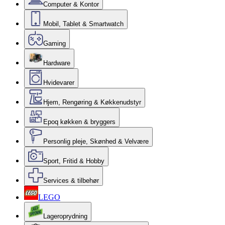
Computer & Kontor
Mobil, Tablet & Smartwatch
Gaming
Hardware
Hvidevarer
Hjem, Rengøring & Køkkenudstyr
Epoq køkken & bryggers
Personlig pleje, Skønhed & Velvære
Sport, Fritid & Hobby
Services & tilbehør
LEGO
Lageroprydning