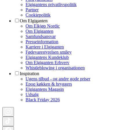
Elgigantens privatlivspolitik
Partner
Cookiepolitik
Om Elgiganten
Om Elkjøp Nordic
Om Elgiganten
Samfundsansvar
Presseinformation
Karriere i Elgiganten
Fødevarestyrelsen smiley
Elgigantens Kundeklub
Om Elgiganten Erhverv
Whistleblowing i organisationen
Inspiration
Ugens tilbud - og andre gode priser
Epoq køkken & bryggers
Elgigantens Magasin
Udsalg
Black Friday 2026