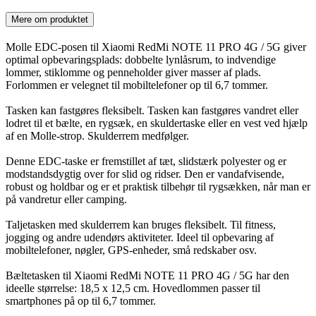
Mere om produktet
Molle EDC-posen til Xiaomi RedMi NOTE 11 PRO 4G / 5G giver
optimal opbevaringsplads: dobbelte lynlåsrum, to indvendige
lommer, stiklomme og penneholder giver masser af plads.
Forlommen er velegnet til mobiltelefoner op til 6,7 tommer.
Tasken kan fastgøres fleksibelt. Tasken kan fastgøres vandret eller
lodret til et bælte, en rygsæk, en skuldertaske eller en vest ved hjælp
af en Molle-strop. Skulderrem medfølger.
Denne EDC-taske er fremstillet af tæt, slidstærk polyester og er
modstandsdygtig over for slid og ridser. Den er vandafvisende,
robust og holdbar og er et praktisk tilbehør til rygsækken, når man er
på vandretur eller camping.
Taljetasken med skulderrem kan bruges fleksibelt. Til fitness,
jogging og andre udendørs aktiviteter. Ideel til opbevaring af
mobiltelefoner, nøgler, GPS-enheder, små redskaber osv.
Bæltetasken til Xiaomi RedMi NOTE 11 PRO 4G / 5G har den
ideelle størrelse: 18,5 x 12,5 cm. Hovedlommen passer til
smartphones på op til 6,7 tommer.