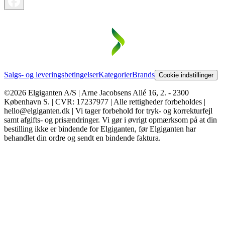
Salgs- og leveringsbetingelser
Kategorier
Brands
Cookie indstillinger
©2026 Elgiganten A/S | Arne Jacobsens Allé 16, 2. - 2300
København S. | CVR: 17237977 | Alle rettigheder forbeholdes |
hello@elgiganten.dk | Vi tager forbehold for tryk- og korrekturfejl
samt afgifts- og prisændringer. Vi gør i øvrigt opmærksom på at din
bestilling ikke er bindende for Elgiganten, før Elgiganten har
behandlet din ordre og sendt en bindende faktura.