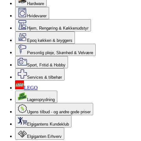
Hardware
Hvidevarer
Hjem, Rengøring & Køkkenudstyr
Epoq køkken & bryggers
Personlig pleje, Skønhed & Velvære
Sport, Fritid & Hobby
Services & tilbehør
LEGO
Lageroprydning
Ugens tilbud - og andre gode priser
Elgigantens Kundeklub
Elgiganten Erhverv