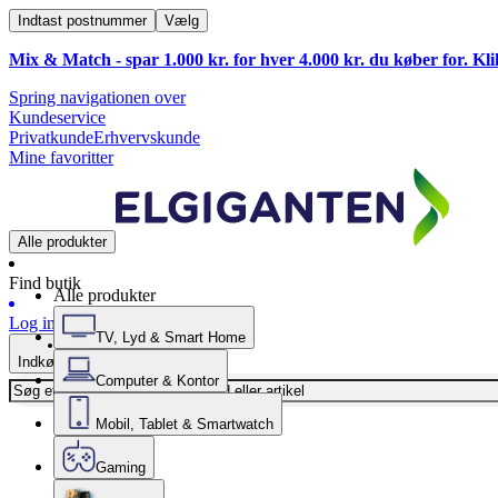
Indtast postnummer
Vælg
Mix & Match - spar 1.000 kr. for hver 4.000 kr. du køber for. Kl
Spring navigationen over
Kundeservice
Privatkunde
Erhvervskunde
Mine favoritter
Alle produkter
Find butik
Alle produkter
Log ind
TV, Lyd & Smart Home
Indkøbskurv
Computer & Kontor
Mobil, Tablet & Smartwatch
Gaming