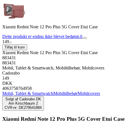
Xiaomi Redmi Note 12 Pro Plus 5G Cover Etui Case
Dette produkt er endnu ikke blevet bedømt.
0
149.-
Tilføj til kurv
Xiaomi Redmi Note 12 Pro Plus 5G Cover Etui Case
883431
883431
Mobil, Tablet & Smartwatch, Mobiltilbehør, Mobilcovers
Cadorabo
149
DKK
4063758764958
Mobil, Tablet & Smartwatch
Mobiltilbehør
Mobilcovers
Solgt af
Cadorabo DK
Am Kirschbaum 2
CVR-nr: DE279541884
Xiaomi Redmi Note 12 Pro Plus 5G Cover Etui Case