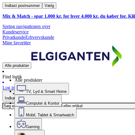
Indtast postnummer
Vælg
Mix & Match - spar 1.000 kr. for hver 4.000 kr. du køber for. Kl
Spring navigationen over
Kundeservice
Privatkunde
Erhvervskunde
Mine favoritter
Alle produkter
Find butik
Alle produkter
Log ind
TV, Lyd & Smart Home
Indkøbskurv
Computer & Kontor
Mobil, Tablet & Smartwatch
Gaming