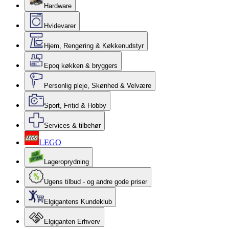
Hardware
Hvidevarer
Hjem, Rengøring & Køkkenudstyr
Epoq køkken & bryggers
Personlig pleje, Skønhed & Velvære
Sport, Fritid & Hobby
Services & tilbehør
LEGO
Lageroprydning
Ugens tilbud - og andre gode priser
Elgigantens Kundeklub
Elgiganten Erhverv