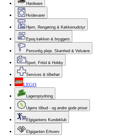
Hardware
Hvidevarer
Hjem, Rengøring & Køkkenudstyr
Epoq køkken & bryggers
Personlig pleje, Skønhed & Velvære
Sport, Fritid & Hobby
Services & tilbehør
LEGO
Lageroprydning
Ugens tilbud - og andre gode priser
Elgigantens Kundeklub
Elgiganten Erhverv