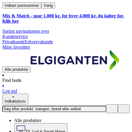
Indtast postnummer
Vælg
Mix & Match - spar 1.000 kr. for hver 4.000 kr. du køber for.
Klik
her
Spring navigationen over
Kundeservice
Privatkunde
Erhvervskunde
Mine favoritter
Alle produkter
Find butik
Log ind
Indkøbskurv
Alle produkter
TV, Lyd & Smart Home