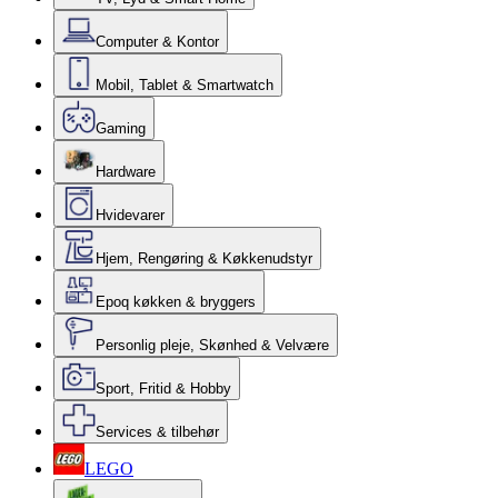
Computer & Kontor
Mobil, Tablet & Smartwatch
Gaming
Hardware
Hvidevarer
Hjem, Rengøring & Køkkenudstyr
Epoq køkken & bryggers
Personlig pleje, Skønhed & Velvære
Sport, Fritid & Hobby
Services & tilbehør
LEGO