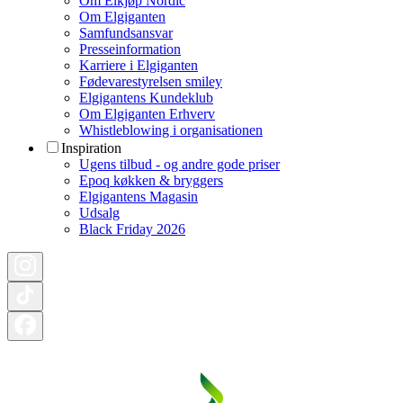
Om Elkjøp Nordic
Om Elgiganten
Samfundsansvar
Presseinformation
Karriere i Elgiganten
Fødevarestyrelsen smiley
Elgigantens Kundeklub
Om Elgiganten Erhverv
Whistleblowing i organisationen
Inspiration
Ugens tilbud - og andre gode priser
Epoq køkken & bryggers
Elgigantens Magasin
Udsalg
Black Friday 2026