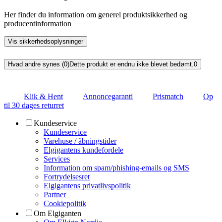
Her finder du information om generel produktsikkerhed og
producentinformation
Vis sikkerhedsoplysninger
Hvad andre synes (0)
Dette produkt er endnu ikke blevet bedømt.
0
Klik & Hent
Annoncegaranti
Prismatch
Op
til 30 dages returret
Kundeservice
Kundeservice
Varehuse / åbningstider
Elgigantens kundefordele
Services
Information om spam/phishing-emails og SMS
Fortrydelsesret
Elgigantens privatlivspolitik
Partner
Cookiepolitik
Om Elgiganten