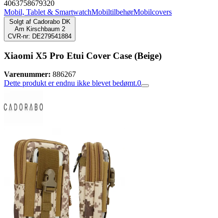
4063758679320
Mobil, Tablet & Smartwatch
Mobiltilbehør
Mobilcovers
Solgt af
Cadorabo DK
Am Kirschbaum 2
CVR-nr: DE279541884
Xiaomi X5 Pro Etui Cover Case (Beige)
Varenummer:
886267
Dette produkt er endnu ikke blevet bedømt.
0