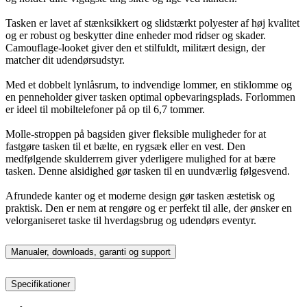
Tasken er lavet af stænksikkert og slidstærkt polyester af høj kvalitet
og er robust og beskytter dine enheder mod ridser og skader.
Camouflage-looket giver den et stilfuldt, militært design, der
matcher dit udendørsudstyr.
Med et dobbelt lynlåsrum, to indvendige lommer, en stiklomme og
en penneholder giver tasken optimal opbevaringsplads. Forlommen
er ideel til mobiltelefoner på op til 6,7 tommer.
Molle-stroppen på bagsiden giver fleksible muligheder for at
fastgøre tasken til et bælte, en rygsæk eller en vest. Den
medfølgende skulderrem giver yderligere mulighed for at bære
tasken. Denne alsidighed gør tasken til en uundværlig følgesvend.
Afrundede kanter og et moderne design gør tasken æstetisk og
praktisk. Den er nem at rengøre og er perfekt til alle, der ønsker en
velorganiseret taske til hverdagsbrug og udendørs eventyr.
Manualer, downloads, garanti og support
Specifikationer