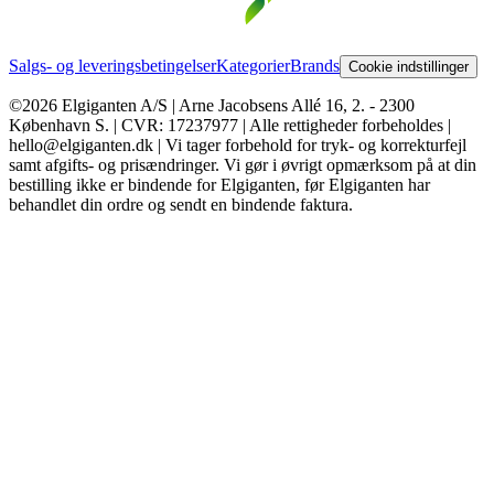
Salgs- og leveringsbetingelser
Kategorier
Brands
Cookie indstillinger
©2026 Elgiganten A/S | Arne Jacobsens Allé 16, 2. - 2300
København S. | CVR: 17237977 | Alle rettigheder forbeholdes |
hello@elgiganten.dk | Vi tager forbehold for tryk- og korrekturfejl
samt afgifts- og prisændringer. Vi gør i øvrigt opmærksom på at din
bestilling ikke er bindende for Elgiganten, før Elgiganten har
behandlet din ordre og sendt en bindende faktura.