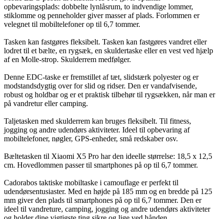
opbevaringsplads: dobbelte lynlåsrum, to indvendige lommer,
stiklomme og penneholder giver masser af plads. Forlommen er
velegnet til mobiltelefoner op til 6,7 tommer.
Tasken kan fastgøres fleksibelt. Tasken kan fastgøres vandret eller
lodret til et bælte, en rygsæk, en skuldertaske eller en vest ved hjælp
af en Molle-strop. Skulderrem medfølger.
Denne EDC-taske er fremstillet af tæt, slidstærk polyester og er
modstandsdygtig over for slid og ridser. Den er vandafvisende,
robust og holdbar og er et praktisk tilbehør til rygsækken, når man er
på vandretur eller camping.
Taljetasken med skulderrem kan bruges fleksibelt. Til fitness,
jogging og andre udendørs aktiviteter. Ideel til opbevaring af
mobiltelefoner, nøgler, GPS-enheder, små redskaber osv.
Bæltetasken til Xiaomi X5 Pro har den ideelle størrelse: 18,5 x 12,5
cm. Hovedlommen passer til smartphones på op til 6,7 tommer.
Cadorabos taktiske mobiltaske i camouflage er perfekt til
udendørsentusiaster. Med en højde på 185 mm og en bredde på 125
mm giver den plads til smartphones på op til 6,7 tommer. Den er
ideel til vandreture, camping, jogging og andre udendørs aktiviteter
og holder dine vigtigste ting sikre og lige ved hånden.