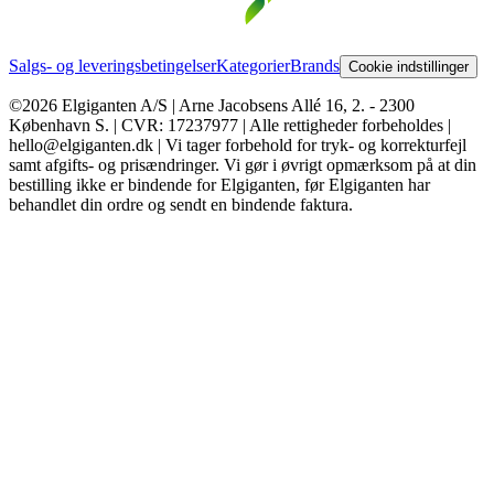
Salgs- og leveringsbetingelser
Kategorier
Brands
Cookie indstillinger
©2026 Elgiganten A/S | Arne Jacobsens Allé 16, 2. - 2300
København S. | CVR: 17237977 | Alle rettigheder forbeholdes |
hello@elgiganten.dk | Vi tager forbehold for tryk- og korrekturfejl
samt afgifts- og prisændringer. Vi gør i øvrigt opmærksom på at din
bestilling ikke er bindende for Elgiganten, før Elgiganten har
behandlet din ordre og sendt en bindende faktura.