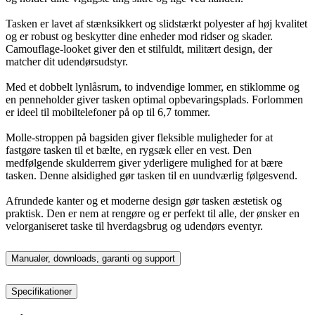
Tasken er lavet af stænksikkert og slidstærkt polyester af høj kvalitet
og er robust og beskytter dine enheder mod ridser og skader.
Camouflage-looket giver den et stilfuldt, militært design, der
matcher dit udendørsudstyr.
Med et dobbelt lynlåsrum, to indvendige lommer, en stiklomme og
en penneholder giver tasken optimal opbevaringsplads. Forlommen
er ideel til mobiltelefoner på op til 6,7 tommer.
Molle-stroppen på bagsiden giver fleksible muligheder for at
fastgøre tasken til et bælte, en rygsæk eller en vest. Den
medfølgende skulderrem giver yderligere mulighed for at bære
tasken. Denne alsidighed gør tasken til en uundværlig følgesvend.
Afrundede kanter og et moderne design gør tasken æstetisk og
praktisk. Den er nem at rengøre og er perfekt til alle, der ønsker en
velorganiseret taske til hverdagsbrug og udendørs eventyr.
Manualer, downloads, garanti og support
Specifikationer