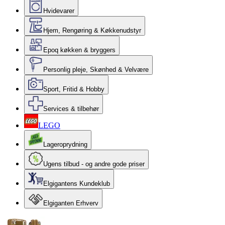
Hvidevarer
Hjem, Rengøring & Køkkenudstyr
Epoq køkken & bryggers
Personlig pleje, Skønhed & Velvære
Sport, Fritid & Hobby
Services & tilbehør
LEGO
Lageroprydning
Ugens tilbud - og andre gode priser
Elgigantens Kundeklub
Elgiganten Erhverv