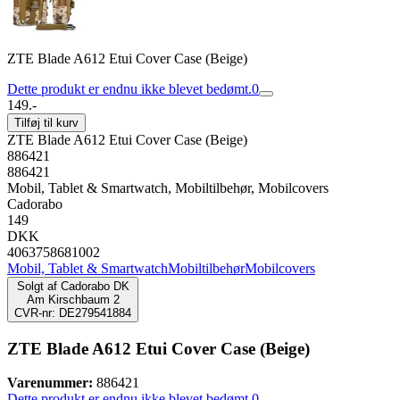
ZTE Blade A612 Etui Cover Case (Beige)
Dette produkt er endnu ikke blevet bedømt.
0
149.-
Tilføj til kurv
ZTE Blade A612 Etui Cover Case (Beige)
886421
886421
Mobil, Tablet & Smartwatch, Mobiltilbehør, Mobilcovers
Cadorabo
149
DKK
4063758681002
Mobil, Tablet & Smartwatch
Mobiltilbehør
Mobilcovers
Solgt af
Cadorabo DK
Am Kirschbaum 2
CVR-nr: DE279541884
ZTE Blade A612 Etui Cover Case (Beige)
Varenummer:
886421
Dette produkt er endnu ikke blevet bedømt.
0