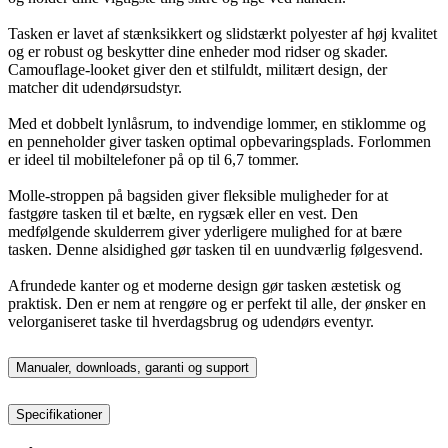
Tasken er lavet af stænksikkert og slidstærkt polyester af høj kvalitet
og er robust og beskytter dine enheder mod ridser og skader.
Camouflage-looket giver den et stilfuldt, militært design, der
matcher dit udendørsudstyr.
Med et dobbelt lynlåsrum, to indvendige lommer, en stiklomme og
en penneholder giver tasken optimal opbevaringsplads. Forlommen
er ideel til mobiltelefoner på op til 6,7 tommer.
Molle-stroppen på bagsiden giver fleksible muligheder for at
fastgøre tasken til et bælte, en rygsæk eller en vest. Den
medfølgende skulderrem giver yderligere mulighed for at bære
tasken. Denne alsidighed gør tasken til en uundværlig følgesvend.
Afrundede kanter og et moderne design gør tasken æstetisk og
praktisk. Den er nem at rengøre og er perfekt til alle, der ønsker en
velorganiseret taske til hverdagsbrug og udendørs eventyr.
Manualer, downloads, garanti og support
Specifikationer