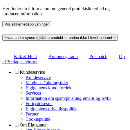
Her finder du information om generel produktsikkerhed og
producentinformation
Vis sikkerhedsoplysninger
Hvad andre synes (0)
Dette produkt er endnu ikke blevet bedømt.
0
Klik & Hent
Annoncegaranti
Prismatch
Op
til 30 dages returret
Kundeservice
Kundeservice
Varehuse / åbningstider
Elgigantens kundefordele
Services
Information om spam/phishing-emails og SMS
Fortrydelsesret
Elgigantens privatlivspolitik
Partner
Cookiepolitik
Om Elgiganten