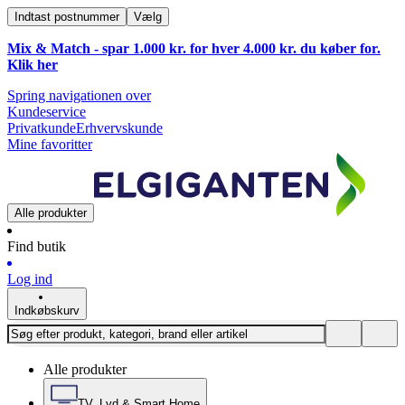
Indtast postnummer
Vælg
Mix & Match - spar 1.000 kr. for hver 4.000 kr. du køber for.
Klik
her
Spring navigationen over
Kundeservice
Privatkunde
Erhvervskunde
Mine favoritter
Alle produkter
Find butik
Log ind
Indkøbskurv
Alle produkter
TV, Lyd & Smart Home