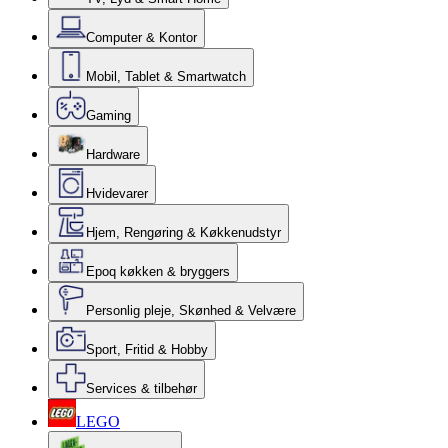
Computer & Kontor
Mobil, Tablet & Smartwatch
Gaming
Hardware
Hvidevarer
Hjem, Rengøring & Køkkenudstyr
Epoq køkken & bryggers
Personlig pleje, Skønhed & Velvære
Sport, Fritid & Hobby
Services & tilbehør
LEGO