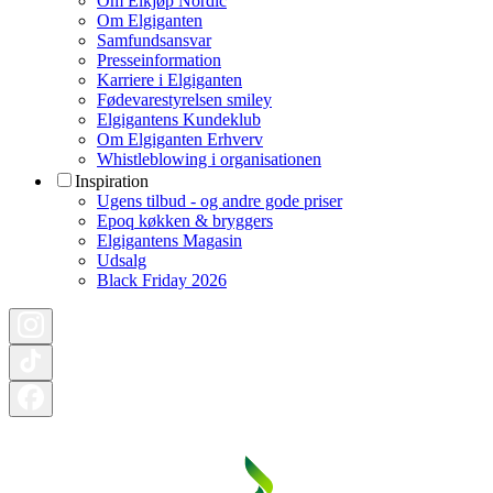
Om Elkjøp Nordic
Om Elgiganten
Samfundsansvar
Presseinformation
Karriere i Elgiganten
Fødevarestyrelsen smiley
Elgigantens Kundeklub
Om Elgiganten Erhverv
Whistleblowing i organisationen
Inspiration
Ugens tilbud - og andre gode priser
Epoq køkken & bryggers
Elgigantens Magasin
Udsalg
Black Friday 2026