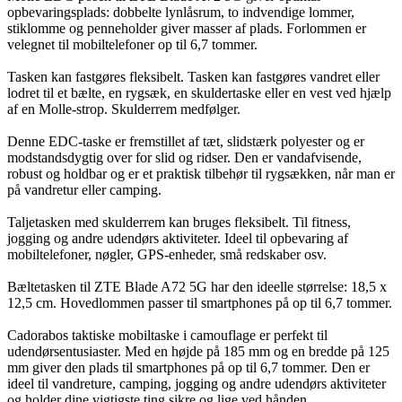
opbevaringsplads: dobbelte lynlåsrum, to indvendige lommer,
stiklomme og penneholder giver masser af plads. Forlommen er
velegnet til mobiltelefoner op til 6,7 tommer.
Tasken kan fastgøres fleksibelt. Tasken kan fastgøres vandret eller
lodret til et bælte, en rygsæk, en skuldertaske eller en vest ved hjælp
af en Molle-strop. Skulderrem medfølger.
Denne EDC-taske er fremstillet af tæt, slidstærk polyester og er
modstandsdygtig over for slid og ridser. Den er vandafvisende,
robust og holdbar og er et praktisk tilbehør til rygsækken, når man er
på vandretur eller camping.
Taljetasken med skulderrem kan bruges fleksibelt. Til fitness,
jogging og andre udendørs aktiviteter. Ideel til opbevaring af
mobiltelefoner, nøgler, GPS-enheder, små redskaber osv.
Bæltetasken til ZTE Blade A72 5G har den ideelle størrelse: 18,5 x
12,5 cm. Hovedlommen passer til smartphones på op til 6,7 tommer.
Cadorabos taktiske mobiltaske i camouflage er perfekt til
udendørsentusiaster. Med en højde på 185 mm og en bredde på 125
mm giver den plads til smartphones på op til 6,7 tommer. Den er
ideel til vandreture, camping, jogging og andre udendørs aktiviteter
og holder dine vigtigste ting sikre og lige ved hånden.