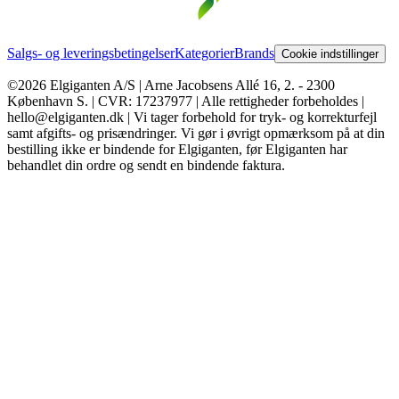
Salgs- og leveringsbetingelser
Kategorier
Brands
Cookie indstillinger
©2026 Elgiganten A/S | Arne Jacobsens Allé 16, 2. - 2300
København S. | CVR: 17237977 | Alle rettigheder forbeholdes |
hello@elgiganten.dk | Vi tager forbehold for tryk- og korrekturfejl
samt afgifts- og prisændringer. Vi gør i øvrigt opmærksom på at din
bestilling ikke er bindende for Elgiganten, før Elgiganten har
behandlet din ordre og sendt en bindende faktura.