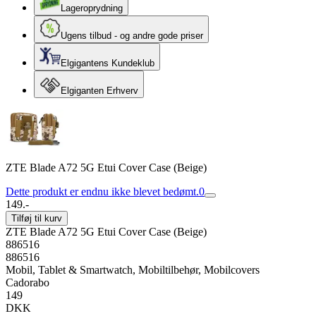
Lageroprydning
Ugens tilbud - og andre gode priser
Elgigantens Kundeklub
Elgiganten Erhverv
ZTE Blade A72 5G Etui Cover Case (Beige)
Dette produkt er endnu ikke blevet bedømt.
0
149.-
Tilføj til kurv
ZTE Blade A72 5G Etui Cover Case (Beige)
886516
886516
Mobil, Tablet & Smartwatch, Mobiltilbehør, Mobilcovers
Cadorabo
149
DKK