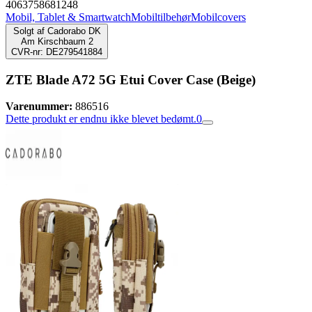
4063758681248
Mobil, Tablet & Smartwatch
Mobiltilbehør
Mobilcovers
Solgt af
Cadorabo DK
Am Kirschbaum 2
CVR-nr: DE279541884
ZTE Blade A72 5G Etui Cover Case (Beige)
Varenummer:
886516
Dette produkt er endnu ikke blevet bedømt.
0