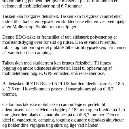
stiklomme og penneholder giver masser af plads. Forlommen er
velegnet til mobiltelefoner op til 6,7 tommer.
Tasken kan fastgøres fleksibelt. Tasken kan fastgøres vandret eller
lodret til et bælte, en rygsæk, en skuldertaske eller en vest ved hjælp
af en Molle-strop. Skulderrem medfølger.
Denne EDC-taske er fremstillet af tæt, slidstærk polyester og er
modstandsdygtig over for slid og ridser. Den er vandafvisende,
robust og holdbar og er et praktisk tilbehør til rygsækken, når man er
på vandretur eller camping.
Taljetasken med skulderrem kan bruges fleksibelt. Til fitness,
jogging og andre udendørs aktiviteter. Ideel til opbevaring af
mobiltelefoner, nøgler, GPS-enheder, små redskaber osv.
Bæltetasken til ZTE Blade L5 PLUS har den ideelle størrelse: 18,5
x 12,5 cm. Hovedlommen passer til smartphones på op til 6,7
tommer.
Cadorabos taktiske mobiltaske i camouflage er perfekt til
udendørsentusiaster. Med en højde på 185 mm og en bredde på 125
mm giver den plads til smartphones på op til 6,7 tommer. Den er
ideel til vandreture, camping, jogging og andre udendørs aktiviteter
og holder dine vigtigste ting sikre og lige ved hånden.