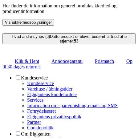
Her finder du information om generel produktsikkerhed og
producentinformation
Vis sikkerhedsoplysninger
Hvad andre synes (3)
Dette produkt er blevet bedømt til 5 ud af 5
stjerner.
5
3
Klik & Hent
Annoncegaranti
Prismatch
Op
til 30 dages returret
Kundeservice
Kundeservice
Varehuse / åbningstider
Elgigantens kundefordele
Services
Information om spam/phishing-emails og SMS
Fortrydelsesret
Elgigantens privatlivspolitik
Partner
Cookiepolitik
Om Elgiganten