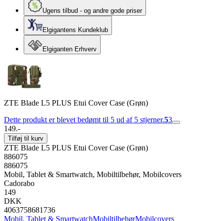
Ugens tilbud - og andre gode priser
Elgigantens Kundeklub
Elgiganten Erhverv
ZTE Blade L5 PLUS Etui Cover Case (Grøn)
Dette produkt er blevet bedømt til 5 ud af 5 stjerner.
5
3
149.-
Tilføj til kurv
ZTE Blade L5 PLUS Etui Cover Case (Grøn)
886075
886075
Mobil, Tablet & Smartwatch, Mobiltilbehør, Mobilcovers
Cadorabo
149
DKK
4063758681736
Mobil, Tablet & Smartwatch
Mobiltilbehør
Mobilcovers