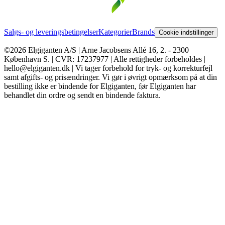
Salgs- og leveringsbetingelser
Kategorier
Brands
Cookie indstillinger
©2026 Elgiganten A/S | Arne Jacobsens Allé 16, 2. - 2300
København S. | CVR: 17237977 | Alle rettigheder forbeholdes |
hello@elgiganten.dk | Vi tager forbehold for tryk- og korrekturfejl
samt afgifts- og prisændringer. Vi gør i øvrigt opmærksom på at din
bestilling ikke er bindende for Elgiganten, før Elgiganten har
behandlet din ordre og sendt en bindende faktura.