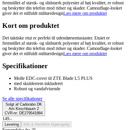
fremstillet af stænk- og slidstærk polyester af høj kvalitet, er robust
og beskytter din telefon mod ridser og skader. Camouflage-looket
giver det et stilfuldt militærdesign
Læs mere om produktet
Kort om produktet
Det taktiske etui er perfekt til udendørsentusiaster. Etuiet er
fremstillet af stænk- og slidstærk polyester af høj kvalitet, er robust
og beskytter din telefon mod ridser og skader. Camouflage-looket
giver det et stilfuldt militærdesign
Læs mere om produktet
Specifikationer
Molle EDC-cover til ZTE Blade L5 PLUS
med skulderrem inkluderet
Robust og vandafvisende
Se alle specifikationer
Solgt af
Cadorabo DK
Am Kirschbaum 2
CVR-nr: DE279541884
149.-
Levering
Klik & Hent
Ikke tilgængelig
Forsendelse fra 25,-