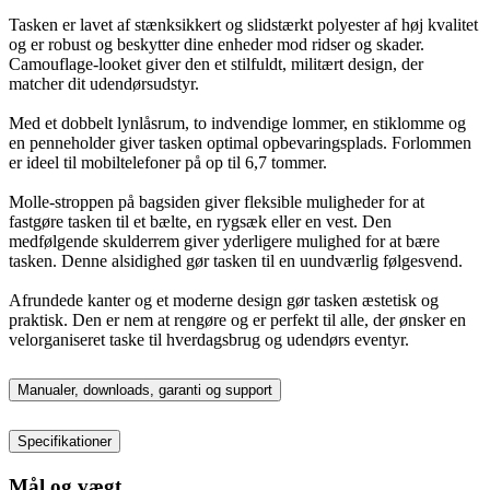
Tasken er lavet af stænksikkert og slidstærkt polyester af høj kvalitet
og er robust og beskytter dine enheder mod ridser og skader.
Camouflage-looket giver den et stilfuldt, militært design, der
matcher dit udendørsudstyr.
Med et dobbelt lynlåsrum, to indvendige lommer, en stiklomme og
en penneholder giver tasken optimal opbevaringsplads. Forlommen
er ideel til mobiltelefoner på op til 6,7 tommer.
Molle-stroppen på bagsiden giver fleksible muligheder for at
fastgøre tasken til et bælte, en rygsæk eller en vest. Den
medfølgende skulderrem giver yderligere mulighed for at bære
tasken. Denne alsidighed gør tasken til en uundværlig følgesvend.
Afrundede kanter og et moderne design gør tasken æstetisk og
praktisk. Den er nem at rengøre og er perfekt til alle, der ønsker en
velorganiseret taske til hverdagsbrug og udendørs eventyr.
Manualer, downloads, garanti og support
Specifikationer
Mål og vægt