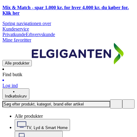
Mix & Match - spar 1.000 kr. for hver 4.000 kr. du køber for.
Klik
her
Spring navigationen over
Kundeservice
Privatkunde
Erhvervskunde
Mine favoritter
Alle produkter
Find butik
Log ind
Indkøbskurv
Alle produkter
TV, Lyd & Smart Home