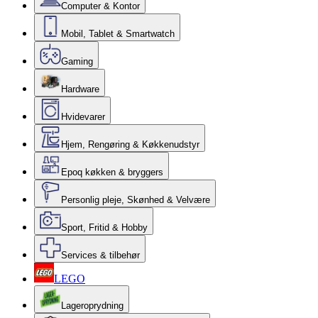
Computer & Kontor
Mobil, Tablet & Smartwatch
Gaming
Hardware
Hvidevarer
Hjem, Rengøring & Køkkenudstyr
Epoq køkken & bryggers
Personlig pleje, Skønhed & Velvære
Sport, Fritid & Hobby
Services & tilbehør
LEGO
Lageroprydning