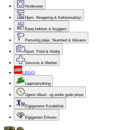
Hvidevarer
Hjem, Rengøring & Køkkenudstyr
Epoq køkken & bryggers
Personlig pleje, Skønhed & Velvære
Sport, Fritid & Hobby
Services & tilbehør
LEGO
Lageroprydning
Ugens tilbud - og andre gode priser
Elgigantens Kundeklub
Elgiganten Erhverv