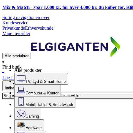
Mix & Match - spar 1.000 kr. for hver 4.000 kr. du køber for. Kl
Spring navigationen over
Kundeservice
Privatkunde
Erhvervskunde
Mine favoritter
Alle produkter
Find butik
Alle produkter
Log ind
TV, Lyd & Smart Home
Indkøbskurv
Computer & Kontor
Mobil, Tablet & Smartwatch
Gaming
Hardware