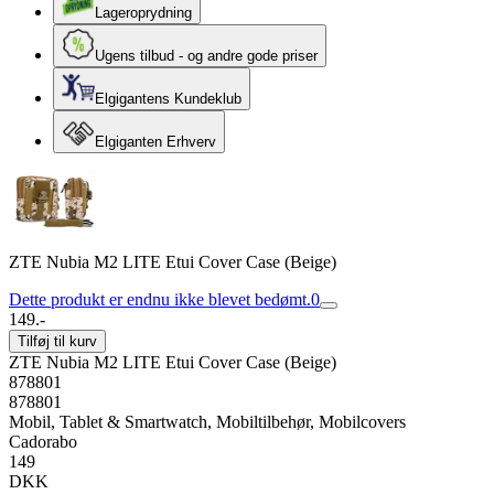
Lageroprydning
Ugens tilbud - og andre gode priser
Elgigantens Kundeklub
Elgiganten Erhverv
ZTE Nubia M2 LITE Etui Cover Case (Beige)
Dette produkt er endnu ikke blevet bedømt.
0
149.-
Tilføj til kurv
ZTE Nubia M2 LITE Etui Cover Case (Beige)
878801
878801
Mobil, Tablet & Smartwatch, Mobiltilbehør, Mobilcovers
Cadorabo
149
DKK