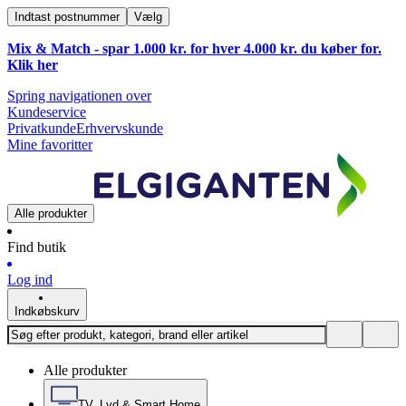
Indtast postnummer
Vælg
Mix & Match - spar 1.000 kr. for hver 4.000 kr. du køber for.
Klik
her
Spring navigationen over
Kundeservice
Privatkunde
Erhvervskunde
Mine favoritter
Alle produkter
Find butik
Log ind
Indkøbskurv
Alle produkter
TV, Lyd & Smart Home