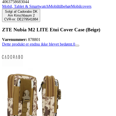
4063758683044
Mobil, Tablet & Smartwatch
Mobiltilbehør
Mobilcovers
Solgt af
Cadorabo DK
Am Kirschbaum 2
CVR-nr: DE279541884
ZTE Nubia M2 LITE Etui Cover Case (Beige)
Varenummer:
878801
Dette produkt er endnu ikke blevet bedømt.
0