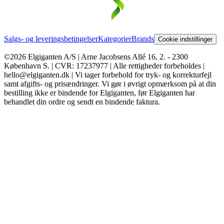
Salgs- og leveringsbetingelser
Kategorier
Brands
Cookie indstillinger
©2026 Elgiganten A/S | Arne Jacobsens Allé 16, 2. - 2300
København S. | CVR: 17237977 | Alle rettigheder forbeholdes |
hello@elgiganten.dk | Vi tager forbehold for tryk- og korrekturfejl
samt afgifts- og prisændringer. Vi gør i øvrigt opmærksom på at din
bestilling ikke er bindende for Elgiganten, før Elgiganten har
behandlet din ordre og sendt en bindende faktura.