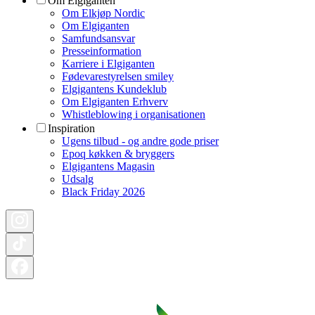
Om Elgiganten
Om Elkjøp Nordic
Om Elgiganten
Samfundsansvar
Presseinformation
Karriere i Elgiganten
Fødevarestyrelsen smiley
Elgigantens Kundeklub
Om Elgiganten Erhverv
Whistleblowing i organisationen
Inspiration
Ugens tilbud - og andre gode priser
Epoq køkken & bryggers
Elgigantens Magasin
Udsalg
Black Friday 2026