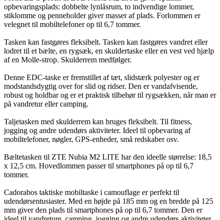
opbevaringsplads: dobbelte lynlåsrum, to indvendige lommer,
stiklomme og penneholder giver masser af plads. Forlommen er
velegnet til mobiltelefoner op til 6,7 tommer.
Tasken kan fastgøres fleksibelt. Tasken kan fastgøres vandret eller
lodret til et bælte, en rygsæk, en skuldertaske eller en vest ved hjælp
af en Molle-strop. Skulderrem medfølger.
Denne EDC-taske er fremstillet af tæt, slidstærk polyester og er
modstandsdygtig over for slid og ridser. Den er vandafvisende,
robust og holdbar og er et praktisk tilbehør til rygsækken, når man er
på vandretur eller camping.
Taljetasken med skulderrem kan bruges fleksibelt. Til fitness,
jogging og andre udendørs aktiviteter. Ideel til opbevaring af
mobiltelefoner, nøgler, GPS-enheder, små redskaber osv.
Bæltetasken til ZTE Nubia M2 LITE har den ideelle størrelse: 18,5
x 12,5 cm. Hovedlommen passer til smartphones på op til 6,7
tommer.
Cadorabos taktiske mobiltaske i camouflage er perfekt til
udendørsentusiaster. Med en højde på 185 mm og en bredde på 125
mm giver den plads til smartphones på op til 6,7 tommer. Den er
ideel til vandreture, camping, jogging og andre udendørs aktiviteter