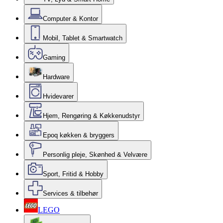
Computer & Kontor
Mobil, Tablet & Smartwatch
Gaming
Hardware
Hvidevarer
Hjem, Rengøring & Køkkenudstyr
Epoq køkken & bryggers
Personlig pleje, Skønhed & Velvære
Sport, Fritid & Hobby
Services & tilbehør
LEGO