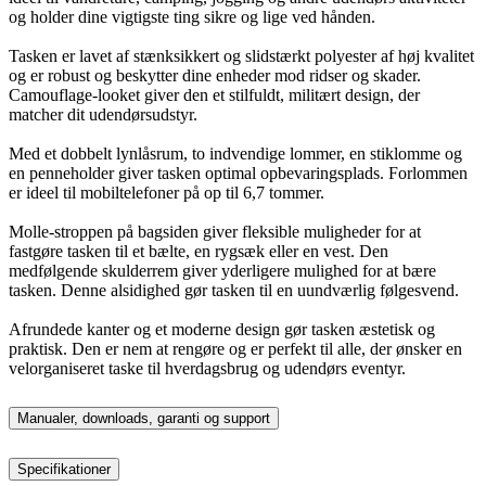
og holder dine vigtigste ting sikre og lige ved hånden.
Tasken er lavet af stænksikkert og slidstærkt polyester af høj kvalitet
og er robust og beskytter dine enheder mod ridser og skader.
Camouflage-looket giver den et stilfuldt, militært design, der
matcher dit udendørsudstyr.
Med et dobbelt lynlåsrum, to indvendige lommer, en stiklomme og
en penneholder giver tasken optimal opbevaringsplads. Forlommen
er ideel til mobiltelefoner på op til 6,7 tommer.
Molle-stroppen på bagsiden giver fleksible muligheder for at
fastgøre tasken til et bælte, en rygsæk eller en vest. Den
medfølgende skulderrem giver yderligere mulighed for at bære
tasken. Denne alsidighed gør tasken til en uundværlig følgesvend.
Afrundede kanter og et moderne design gør tasken æstetisk og
praktisk. Den er nem at rengøre og er perfekt til alle, der ønsker en
velorganiseret taske til hverdagsbrug og udendørs eventyr.
Manualer, downloads, garanti og support
Specifikationer