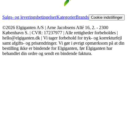
Salgs- og leveringsbetingelser
Kategorier
Brands
Cookie indstillinger
©2026 Elgiganten A/S | Arne Jacobsens Allé 16, 2. - 2300
København S. | CVR: 17237977 | Alle rettigheder forbeholdes |
hello@elgiganten.dk | Vi tager forbehold for tryk- og korrekturfejl
samt afgifts- og prisændringer. Vi gør i øvrigt opmærksom på at din
bestilling ikke er bindende for Elgiganten, før Elgiganten har
behandlet din ordre og sendt en bindende faktura.