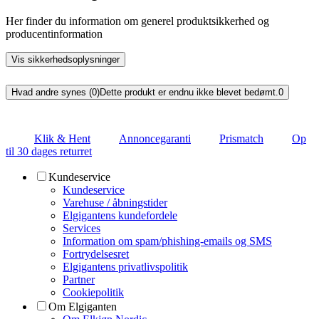
Her finder du information om generel produktsikkerhed og
producentinformation
Vis sikkerhedsoplysninger
Hvad andre synes (0)
Dette produkt er endnu ikke blevet bedømt.
0
Klik & Hent
Annoncegaranti
Prismatch
Op
til 30 dages returret
Kundeservice
Kundeservice
Varehuse / åbningstider
Elgigantens kundefordele
Services
Information om spam/phishing-emails og SMS
Fortrydelsesret
Elgigantens privatlivspolitik
Partner
Cookiepolitik
Om Elgiganten