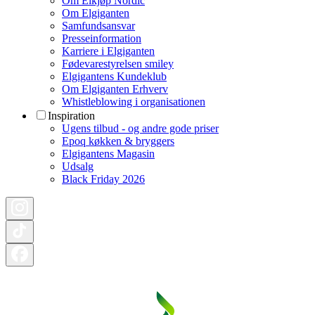
Om Elkjøp Nordic
Om Elgiganten
Samfundsansvar
Presseinformation
Karriere i Elgiganten
Fødevarestyrelsen smiley
Elgigantens Kundeklub
Om Elgiganten Erhverv
Whistleblowing i organisationen
Inspiration
Ugens tilbud - og andre gode priser
Epoq køkken & bryggers
Elgigantens Magasin
Udsalg
Black Friday 2026