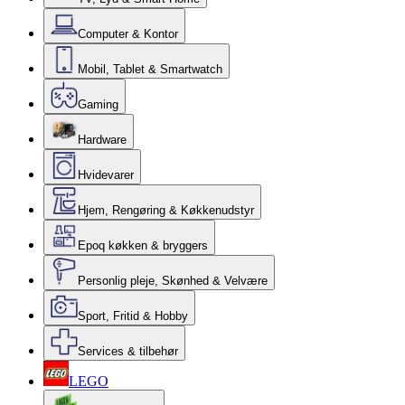
Computer & Kontor
Mobil, Tablet & Smartwatch
Gaming
Hardware
Hvidevarer
Hjem, Rengøring & Køkkenudstyr
Epoq køkken & bryggers
Personlig pleje, Skønhed & Velvære
Sport, Fritid & Hobby
Services & tilbehør
LEGO