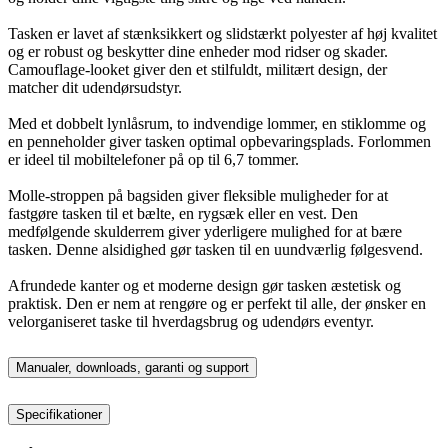
Tasken er lavet af stænksikkert og slidstærkt polyester af høj kvalitet
og er robust og beskytter dine enheder mod ridser og skader.
Camouflage-looket giver den et stilfuldt, militært design, der
matcher dit udendørsudstyr.
Med et dobbelt lynlåsrum, to indvendige lommer, en stiklomme og
en penneholder giver tasken optimal opbevaringsplads. Forlommen
er ideel til mobiltelefoner på op til 6,7 tommer.
Molle-stroppen på bagsiden giver fleksible muligheder for at
fastgøre tasken til et bælte, en rygsæk eller en vest. Den
medfølgende skulderrem giver yderligere mulighed for at bære
tasken. Denne alsidighed gør tasken til en uundværlig følgesvend.
Afrundede kanter og et moderne design gør tasken æstetisk og
praktisk. Den er nem at rengøre og er perfekt til alle, der ønsker en
velorganiseret taske til hverdagsbrug og udendørs eventyr.
Manualer, downloads, garanti og support
Specifikationer