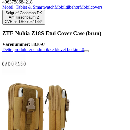
4063758684218
Mobil, Tablet & Smartwatch
Mobiltilbehør
Mobilcovers
Solgt af
Cadorabo DK
Am Kirschbaum 2
CVR-nr: DE279541884
ZTE Nubia Z18S Etui Cover Case (brun)
Varenummer:
883097
Dette produkt er endnu ikke blevet bedømt.
0