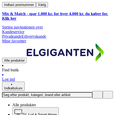
Indtast postnummer
Vælg
Mix & Match - spar 1.000 kr. for hver 4.000 kr. du køber for.
Klik
her
Spring navigationen over
Kundeservice
Privatkunde
Erhvervskunde
Mine favoritter
Alle produkter
Find butik
Log ind
Indkøbskurv
Alle produkter
TV, Lyd & Smart Home