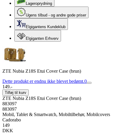
Lageroprydning
Ugens tilbud - og andre gode priser
Elgigantens Kundeklub
Elgiganten Erhverv
ZTE Nubia Z18S Etui Cover Case (brun)
Dette produkt er endnu ikke blevet bedømt.
0
149.-
Tilføj til kurv
ZTE Nubia Z18S Etui Cover Case (brun)
883097
883097
Mobil, Tablet & Smartwatch, Mobiltilbehør, Mobilcovers
Cadorabo
149
DKK