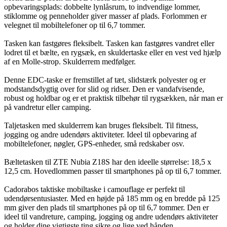
opbevaringsplads: dobbelte lynlåsrum, to indvendige lommer,
stiklomme og penneholder giver masser af plads. Forlommen er
velegnet til mobiltelefoner op til 6,7 tommer.
Tasken kan fastgøres fleksibelt. Tasken kan fastgøres vandret eller
lodret til et bælte, en rygsæk, en skuldertaske eller en vest ved hjælp
af en Molle-strop. Skulderrem medfølger.
Denne EDC-taske er fremstillet af tæt, slidstærk polyester og er
modstandsdygtig over for slid og ridser. Den er vandafvisende,
robust og holdbar og er et praktisk tilbehør til rygsækken, når man er
på vandretur eller camping.
Taljetasken med skulderrem kan bruges fleksibelt. Til fitness,
jogging og andre udendørs aktiviteter. Ideel til opbevaring af
mobiltelefoner, nøgler, GPS-enheder, små redskaber osv.
Bæltetasken til ZTE Nubia Z18S har den ideelle størrelse: 18,5 x
12,5 cm. Hovedlommen passer til smartphones på op til 6,7 tommer.
Cadorabos taktiske mobiltaske i camouflage er perfekt til
udendørsentusiaster. Med en højde på 185 mm og en bredde på 125
mm giver den plads til smartphones på op til 6,7 tommer. Den er
ideel til vandreture, camping, jogging og andre udendørs aktiviteter
og holder dine vigtigste ting sikre og lige ved hånden.