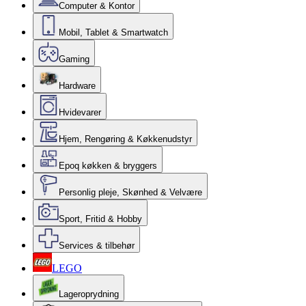
Computer & Kontor
Mobil, Tablet & Smartwatch
Gaming
Hardware
Hvidevarer
Hjem, Rengøring & Køkkenudstyr
Epoq køkken & bryggers
Personlig pleje, Skønhed & Velvære
Sport, Fritid & Hobby
Services & tilbehør
LEGO
Lageroprydning