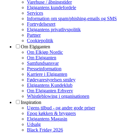
Varehuse / åbningstider
Elgigantens kundefordele
Services
Information om spam/phishing-emails og SMS
Fortrydelsesret
Elgigantens privatlivspolitik
Partner
Cookiepolitik
Om Elgiganten
Om Elkjøp Nordic
Om Elgiganten
Samfundsansvar
Presseinformation
Karriere i Elgiganten
Fødevarestyrelsen smiley
Elgigantens Kundeklub
Om Elgiganten Erhverv
Whistleblowing i organisationen
Inspiration
Ugens tilbud - og andre gode priser
Epoq køkken & bryggers
Elgigantens Magasin
Udsalg
Black Friday 2026