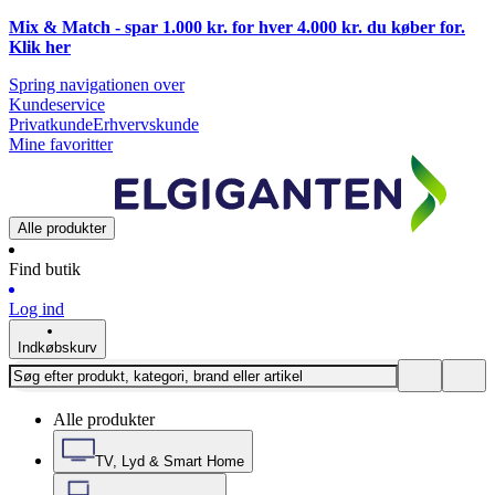
Mix & Match - spar 1.000 kr. for hver 4.000 kr. du køber for.
Klik
her
Spring navigationen over
Kundeservice
Privatkunde
Erhvervskunde
Mine favoritter
Alle produkter
Find butik
Log ind
Indkøbskurv
Alle produkter
TV, Lyd & Smart Home