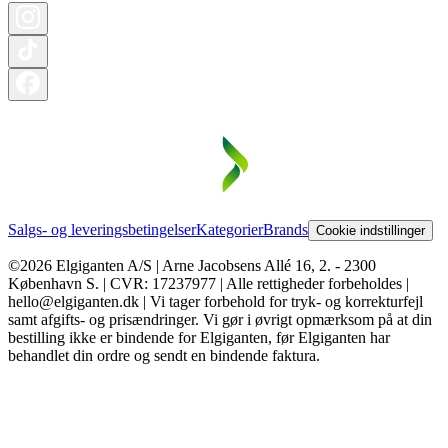
Salgs- og leveringsbetingelser
Kategorier
Brands
Cookie indstillinger
©2026 Elgiganten A/S | Arne Jacobsens Allé 16, 2. - 2300
København S. | CVR: 17237977 | Alle rettigheder forbeholdes |
hello@elgiganten.dk | Vi tager forbehold for tryk- og korrekturfejl
samt afgifts- og prisændringer. Vi gør i øvrigt opmærksom på at din
bestilling ikke er bindende for Elgiganten, før Elgiganten har
behandlet din ordre og sendt en bindende faktura.