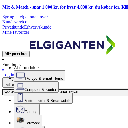
Mix & Match - spar 1.000 kr. for hver 4.000 kr. du køber for. Kl
Spring navigationen over
Kundeservice
Privatkunde
Erhvervskunde
Mine favoritter
Alle produkter
Find butik
Alle produkter
Log ind
TV, Lyd & Smart Home
Indkøbskurv
Computer & Kontor
Mobil, Tablet & Smartwatch
Gaming
Hardware