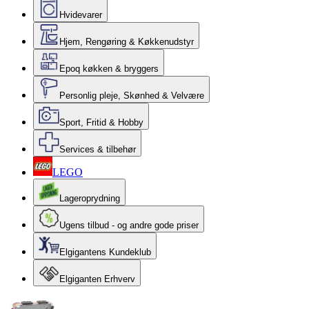
Hvidevarer
Hjem, Rengøring & Køkkenudstyr
Epoq køkken & bryggers
Personlig pleje, Skønhed & Velvære
Sport, Fritid & Hobby
Services & tilbehør
LEGO
Lageroprydning
Ugens tilbud - og andre gode priser
Elgigantens Kundeklub
Elgiganten Erhverv