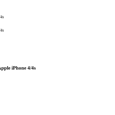
4s
4s
le iPhone 4/4s