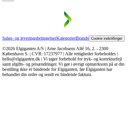
Salgs- og leveringsbetingelser
Kategorier
Brands
Cookie indstillinger
©2026 Elgiganten A/S | Arne Jacobsens Allé 16, 2. - 2300
København S. | CVR: 17237977 | Alle rettigheder forbeholdes |
hello@elgiganten.dk | Vi tager forbehold for tryk- og korrekturfejl
samt afgifts- og prisændringer. Vi gør i øvrigt opmærksom på at din
bestilling ikke er bindende for Elgiganten, før Elgiganten har
behandlet din ordre og sendt en bindende faktura.