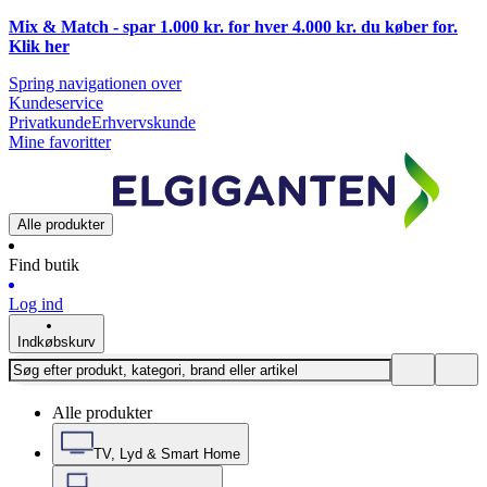
Mix & Match - spar 1.000 kr. for hver 4.000 kr. du køber for.
Klik
her
Spring navigationen over
Kundeservice
Privatkunde
Erhvervskunde
Mine favoritter
Alle produkter
Find butik
Log ind
Indkøbskurv
Alle produkter
TV, Lyd & Smart Home