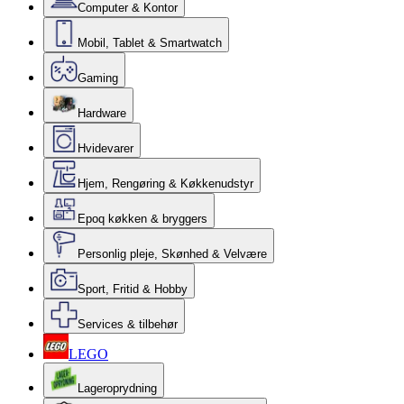
Computer & Kontor
Mobil, Tablet & Smartwatch
Gaming
Hardware
Hvidevarer
Hjem, Rengøring & Køkkenudstyr
Epoq køkken & bryggers
Personlig pleje, Skønhed & Velvære
Sport, Fritid & Hobby
Services & tilbehør
LEGO
Lageroprydning