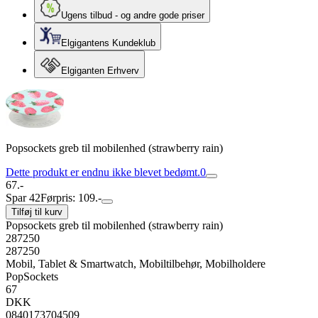
Ugens tilbud - og andre gode priser
Elgigantens Kundeklub
Elgiganten Erhverv
Popsockets greb til mobilenhed (strawberry rain)
Dette produkt er endnu ikke blevet bedømt.
0
67.-
Spar 42
Førpris: 109.-
Tilføj til kurv
Popsockets greb til mobilenhed (strawberry rain)
287250
287250
Mobil, Tablet & Smartwatch, Mobiltilbehør, Mobilholdere
PopSockets
67
DKK
0840173704509