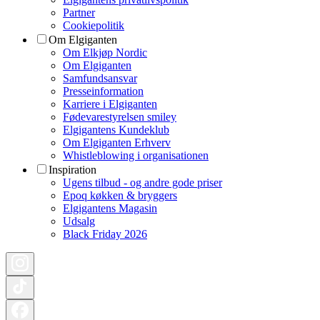
Partner
Cookiepolitik
Om Elgiganten
Om Elkjøp Nordic
Om Elgiganten
Samfundsansvar
Presseinformation
Karriere i Elgiganten
Fødevarestyrelsen smiley
Elgigantens Kundeklub
Om Elgiganten Erhverv
Whistleblowing i organisationen
Inspiration
Ugens tilbud - og andre gode priser
Epoq køkken & bryggers
Elgigantens Magasin
Udsalg
Black Friday 2026