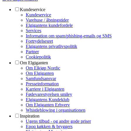
Kundeservice
Kundeservice
Varehuse / åbningstider
Elgigantens kundefordele
Services
Information om spam/phishing-emails og SMS
Fortrydelsesret
Elgigantens privatlivspolitik
Partner
Cookiepolitik
Om Elgiganten
Om Elkjøp Nordic
Om Elgiganten
Samfundsansvar
Presseinformation
Karriere i Elgiganten
Fødevarestyrelsen smiley
Elgigantens Kundeklub
Om Elgiganten Erhverv
Whistleblowing i organisationen
Inspiration
Ugens tilbud - og andre gode priser
Epoq køkken & bryggers