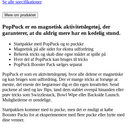
Se alle specifikationer
Mere om produktet
PopPuck er en magnetisk aktivitetslegetøj, der
garanterer, at du aldrig mere har en kedelig stund.
Startpakke med PopPuck og to puckke
Magnetisk på alle sider for ekstra udfordring
Behersk tricks og skab dine egne måder at spille på
Hver del af PopPuck kan bruges til tricks
PopPuck Booster Pack sælges separat
PopPuck er som en aktivitetslegetøj, hvor alle delene er magnetiske
og kan bruges som udfordring. Der er mange tricks at forsøge at
mestre, det eneste der begrænser dig er din egen kreativitet. Send
puckene af sted og lav flips, land dem stablet ovenpå hinanden eller
prøv tricks som Swizzlestack, Bowl Wipe eller Backside Launch.
Mulighederne er uendelige.
Startpakken kommer med to pucke, men det er muligt at købe
Booster Packs for at eksperimentere med flere pucke eller bytte med
dine venner.