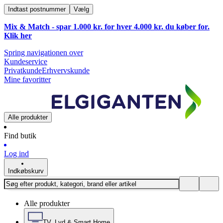
Indtast postnummer
Vælg
Mix & Match - spar 1.000 kr. for hver 4.000 kr. du køber for.
Klik
her
Spring navigationen over
Kundeservice
Privatkunde
Erhvervskunde
Mine favoritter
Alle produkter
Find butik
Log ind
Indkøbskurv
Alle produkter
TV, Lyd & Smart Home