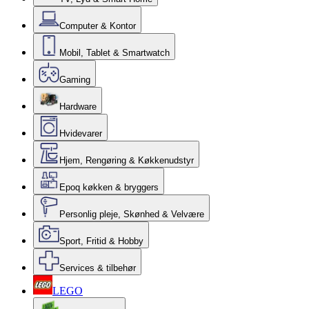
Computer & Kontor
Mobil, Tablet & Smartwatch
Gaming
Hardware
Hvidevarer
Hjem, Rengøring & Køkkenudstyr
Epoq køkken & bryggers
Personlig pleje, Skønhed & Velvære
Sport, Fritid & Hobby
Services & tilbehør
LEGO