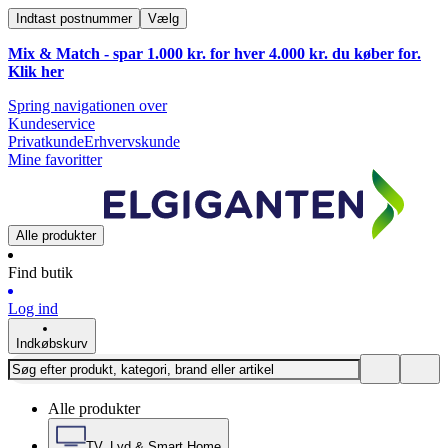
Indtast postnummer
Vælg
Mix & Match - spar 1.000 kr. for hver 4.000 kr. du køber for.
Klik
her
Spring navigationen over
Kundeservice
Privatkunde
Erhvervskunde
Mine favoritter
Alle produkter
Find butik
Log ind
Indkøbskurv
Alle produkter
TV, Lyd & Smart Home