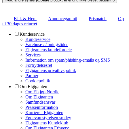
Hvad andre synes (0)
Dette produkt er endnu ikke blevet bedømt.
0
Klik & Hent
Annoncegaranti
Prismatch
Op
til 30 dages returret
Kundeservice
Kundeservice
Varehuse / åbningstider
Elgigantens kundefordele
Services
Information om spam/phishing-emails og SMS
Fortrydelsesret
Elgigantens privatlivspolitik
Partner
Cookiepolitik
Om Elgiganten
Om Elkjøp Nordic
Om Elgiganten
Samfundsansvar
Presseinformation
Karriere i Elgiganten
Fødevarestyrelsen smiley
Elgigantens Kundeklub
Om Elgiganten Erhverv