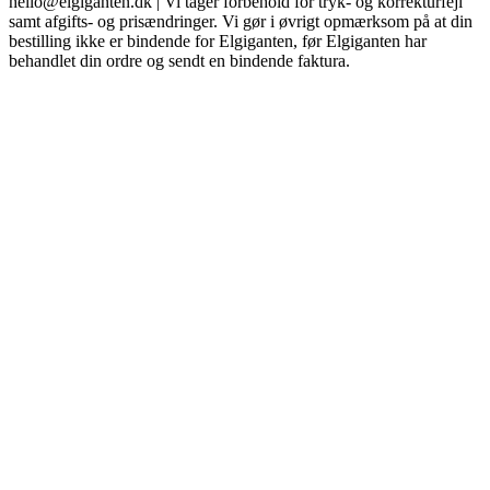
hello@elgiganten.dk | Vi tager forbehold for tryk- og korrekturfejl
samt afgifts- og prisændringer. Vi gør i øvrigt opmærksom på at din
bestilling ikke er bindende for Elgiganten, før Elgiganten har
behandlet din ordre og sendt en bindende faktura.