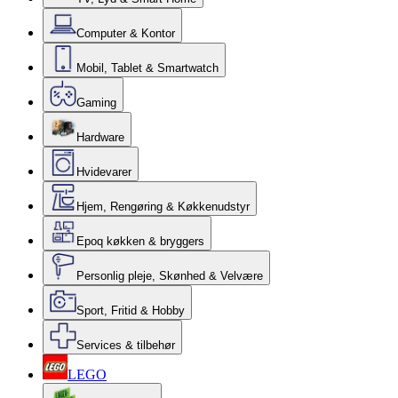
Computer & Kontor
Mobil, Tablet & Smartwatch
Gaming
Hardware
Hvidevarer
Hjem, Rengøring & Køkkenudstyr
Epoq køkken & bryggers
Personlig pleje, Skønhed & Velvære
Sport, Fritid & Hobby
Services & tilbehør
LEGO