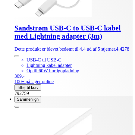
Sandstrøm USB-C to USB-C kabel
med Lightning adapter (3m)
Dette produkt er blevet bedømt til 4.4 ud af 5 stjerner.
4.4
278
USB-C til USB-C
Lightning kabel adapter
Op til 60W hurtigopladning
309.-
100+ på lager online
Tilføj til kurv
792759
Sammenlign