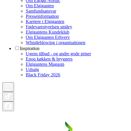
Om Elkjøp Nordic
Om Elgiganten
Samfundsansvar
Presseinformation
Karriere i Elgiganten
Fødevarestyrelsen smiley
Elgigantens Kundeklub
Om Elgiganten Erhverv
Whistleblowing i organisationen
Inspiration
Ugens tilbud - og andre gode priser
Epoq køkken & bryggers
Elgigantens Magasin
Udsalg
Black Friday 2026