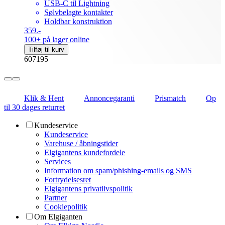
USB-C til Lightning
Sølvbelagte kontakter
Holdbar konstruktion
359.-
100+ på lager online
Tilføj til kurv
607195
Klik & Hent
Annoncegaranti
Prismatch
Op
til 30 dages returret
Kundeservice
Kundeservice
Varehuse / åbningstider
Elgigantens kundefordele
Services
Information om spam/phishing-emails og SMS
Fortrydelsesret
Elgigantens privatlivspolitik
Partner
Cookiepolitik
Om Elgiganten