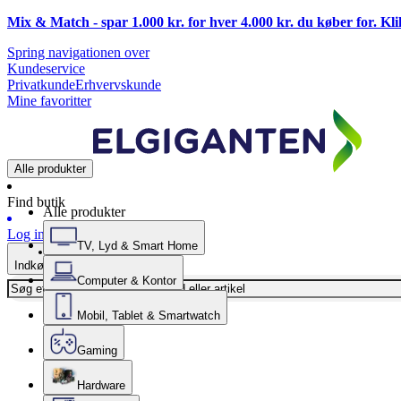
Mix & Match - spar 1.000 kr. for hver 4.000 kr. du køber for. Kl
Spring navigationen over
Kundeservice
Privatkunde
Erhvervskunde
Mine favoritter
Alle produkter
Find butik
Alle produkter
Log ind
TV, Lyd & Smart Home
Indkøbskurv
Computer & Kontor
Mobil, Tablet & Smartwatch
Gaming
Hardware