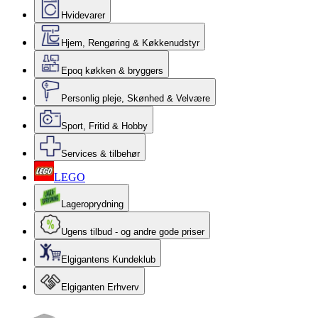
Hvidevarer
Hjem, Rengøring & Køkkenudstyr
Epoq køkken & bryggers
Personlig pleje, Skønhed & Velvære
Sport, Fritid & Hobby
Services & tilbehør
LEGO
Lageroprydning
Ugens tilbud - og andre gode priser
Elgigantens Kundeklub
Elgiganten Erhverv