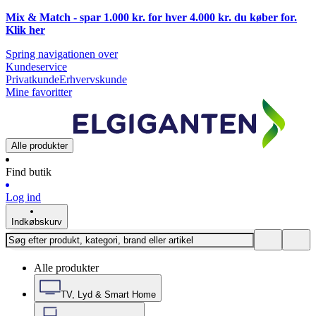
Mix & Match - spar 1.000 kr. for hver 4.000 kr. du køber for.
Klik
her
Spring navigationen over
Kundeservice
Privatkunde
Erhvervskunde
Mine favoritter
Alle produkter
Find butik
Log ind
Indkøbskurv
Alle produkter
TV, Lyd & Smart Home