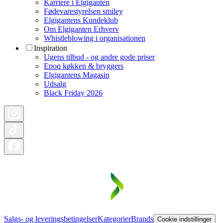
Karriere i Elgiganten
Fødevarestyrelsen smiley
Elgigantens Kundeklub
Om Elgiganten Erhverv
Whistleblowing i organisationen
Inspiration
Ugens tilbud - og andre gode priser
Epoq køkken & bryggers
Elgigantens Magasin
Udsalg
Black Friday 2026
Salgs- og leveringsbetingelser
Kategorier
Brands
Cookie indstillinger