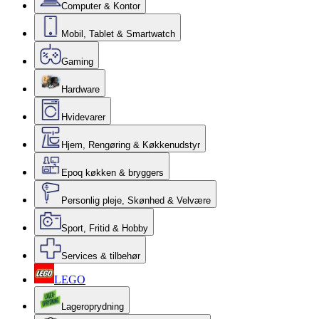
Computer & Kontor
Mobil, Tablet & Smartwatch
Gaming
Hardware
Hvidevarer
Hjem, Rengøring & Køkkenudstyr
Epoq køkken & bryggers
Personlig pleje, Skønhed & Velvære
Sport, Fritid & Hobby
Services & tilbehør
LEGO
Lageroprydning