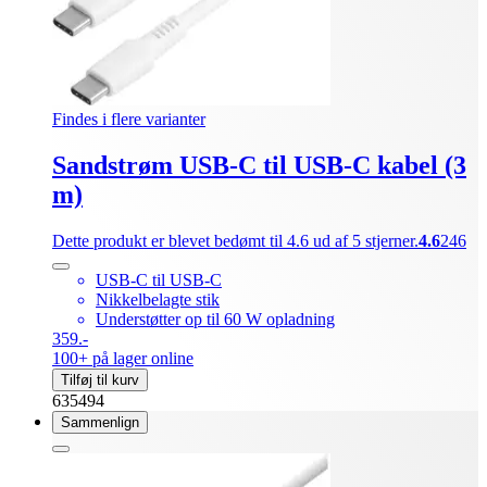
Findes i flere varianter
Sandstrøm USB-C til USB-C kabel (3
m)
Dette produkt er blevet bedømt til 4.6 ud af 5 stjerner.
4.6
246
USB-C til USB-C
Nikkelbelagte stik
Understøtter op til 60 W opladning
359.-
100+ på lager online
Tilføj til kurv
635494
Sammenlign