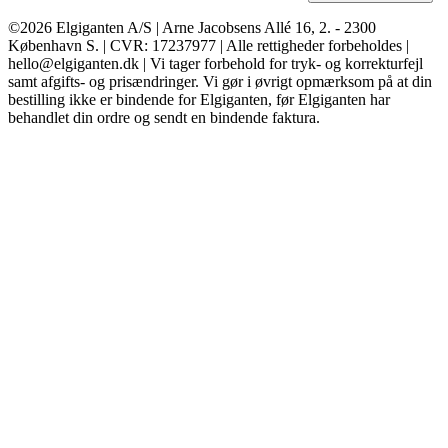
©2026 Elgiganten A/S | Arne Jacobsens Allé 16, 2. - 2300
København S. | CVR: 17237977 | Alle rettigheder forbeholdes |
hello@elgiganten.dk | Vi tager forbehold for tryk- og korrekturfejl
samt afgifts- og prisændringer. Vi gør i øvrigt opmærksom på at din
bestilling ikke er bindende for Elgiganten, før Elgiganten har
behandlet din ordre og sendt en bindende faktura.