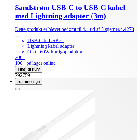
Sandstrøm USB-C to USB-C kabel
med Lightning adapter (3m)
Dette produkt er blevet bedømt til 4.4 ud af 5 stjerner.
4.4
278
USB-C til USB-C
Lightning kabel adapter
Op til 60W hurtigopladning
309.-
100+ på lager online
Tilføj til kurv
792759
Sammenlign