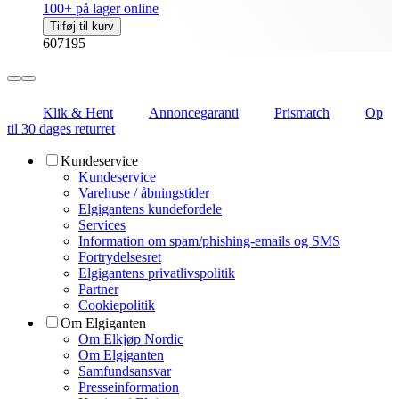
100+ på lager online
Tilføj til kurv
607195
Klik & Hent
Annoncegaranti
Prismatch
Op
til 30 dages returret
Kundeservice
Kundeservice
Varehuse / åbningstider
Elgigantens kundefordele
Services
Information om spam/phishing-emails og SMS
Fortrydelsesret
Elgigantens privatlivspolitik
Partner
Cookiepolitik
Om Elgiganten
Om Elkjøp Nordic
Om Elgiganten
Samfundsansvar
Presseinformation