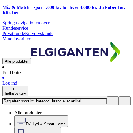
Mix & Match - spar 1.000 kr. for hver 4.000 kr. du køber for.
Klik
her
Spring navigationen over
Kundeservice
Privatkunde
Erhvervskunde
Mine favoritter
Alle produkter
Find butik
Log ind
Indkøbskurv
Alle produkter
TV, Lyd & Smart Home