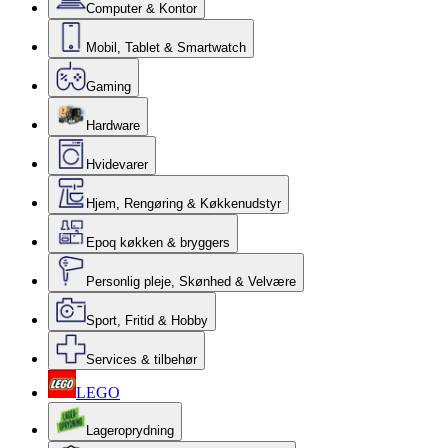
Computer & Kontor
Mobil, Tablet & Smartwatch
Gaming
Hardware
Hvidevarer
Hjem, Rengøring & Køkkenudstyr
Epoq køkken & bryggers
Personlig pleje, Skønhed & Velvære
Sport, Fritid & Hobby
Services & tilbehør
LEGO
Lageroprydning