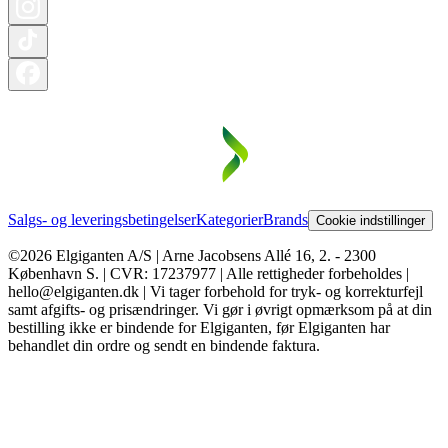
Salgs- og leveringsbetingelser
Kategorier
Brands
Cookie indstillinger
©2026 Elgiganten A/S | Arne Jacobsens Allé 16, 2. - 2300
København S. | CVR: 17237977 | Alle rettigheder forbeholdes |
hello@elgiganten.dk | Vi tager forbehold for tryk- og korrekturfejl
samt afgifts- og prisændringer. Vi gør i øvrigt opmærksom på at din
bestilling ikke er bindende for Elgiganten, før Elgiganten har
behandlet din ordre og sendt en bindende faktura.