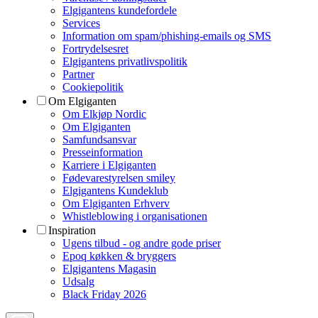
Elgigantens kundefordele
Services
Information om spam/phishing-emails og SMS
Fortrydelsesret
Elgigantens privatlivspolitik
Partner
Cookiepolitik
Om Elgiganten
Om Elkjøp Nordic
Om Elgiganten
Samfundsansvar
Presseinformation
Karriere i Elgiganten
Fødevarestyrelsen smiley
Elgigantens Kundeklub
Om Elgiganten Erhverv
Whistleblowing i organisationen
Inspiration
Ugens tilbud - og andre gode priser
Epoq køkken & bryggers
Elgigantens Magasin
Udsalg
Black Friday 2026