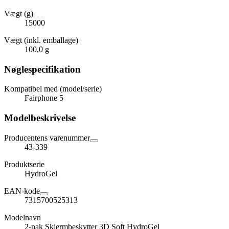
Vægt (g)
15000
Vægt (inkl. emballage)
100,0 g
Nøglespecifikation
Kompatibel med (model/serie)
Fairphone 5
Modelbeskrivelse
Producentens varenummer
43-339
Produktserie
HydroGel
EAN-kode
7315700525313
Modelnavn
2-pak Skjermbeskytter 3D Soft HydroGel