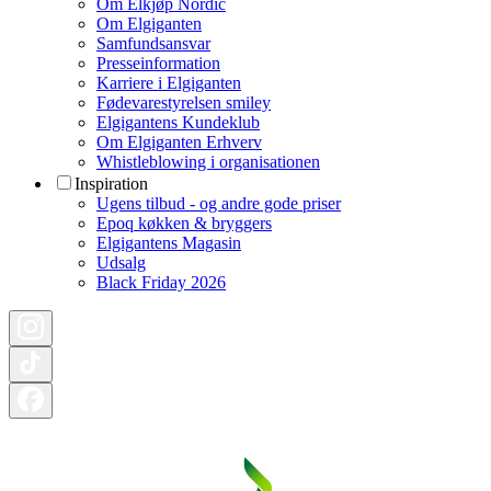
Om Elkjøp Nordic
Om Elgiganten
Samfundsansvar
Presseinformation
Karriere i Elgiganten
Fødevarestyrelsen smiley
Elgigantens Kundeklub
Om Elgiganten Erhverv
Whistleblowing i organisationen
Inspiration
Ugens tilbud - og andre gode priser
Epoq køkken & bryggers
Elgigantens Magasin
Udsalg
Black Friday 2026