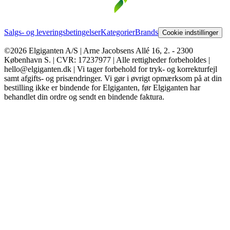
Salgs- og leveringsbetingelser
Kategorier
Brands
Cookie indstillinger
©2026 Elgiganten A/S | Arne Jacobsens Allé 16, 2. - 2300
København S. | CVR: 17237977 | Alle rettigheder forbeholdes |
hello@elgiganten.dk | Vi tager forbehold for tryk- og korrekturfejl
samt afgifts- og prisændringer. Vi gør i øvrigt opmærksom på at din
bestilling ikke er bindende for Elgiganten, før Elgiganten har
behandlet din ordre og sendt en bindende faktura.