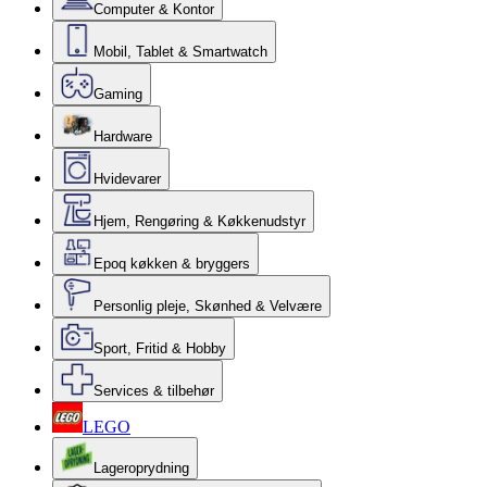
Computer & Kontor
Mobil, Tablet & Smartwatch
Gaming
Hardware
Hvidevarer
Hjem, Rengøring & Køkkenudstyr
Epoq køkken & bryggers
Personlig pleje, Skønhed & Velvære
Sport, Fritid & Hobby
Services & tilbehør
LEGO
Lageroprydning