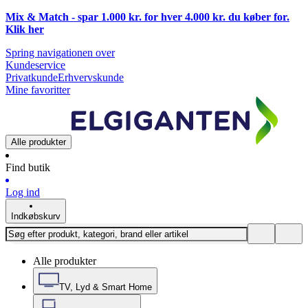
Mix & Match - spar 1.000 kr. for hver 4.000 kr. du køber for.
Klik
her
Spring navigationen over
Kundeservice
Privatkunde
Erhvervskunde
Mine favoritter
Alle produkter
Find butik
Log ind
Indkøbskurv
Alle produkter
TV, Lyd & Smart Home