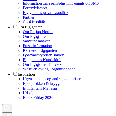
Information om spam/phishing-emails og SMS
Fortrydelsesret
Elgigantens privatlivspolitik
Partner
Cookiepolitik
Om Elgiganten
Om Elkjøp Nordic
Om Elgiganten
Samfundsansvar
Presseinformation
Karriere i Elgiganten
Fødevarestyrelsen smiley
Elgigantens Kundeklub
Om Elgiganten Erhverv
Whistleblowing i organisationen
Inspiration
Ugens tilbud - og andre gode priser
Epoq køkken & bryggers
Elgigantens Magasin
Udsalg
Black Friday 2026