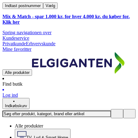
Indtast postnummer
Vælg
Mix & Match - spar 1.000 kr. for hver 4.000 kr. du køber for.
Klik
her
Spring navigationen over
Kundeservice
Privatkunde
Erhvervskunde
Mine favoritter
Alle produkter
Find butik
Log ind
Indkøbskurv
Alle produkter
TV, Lyd & Smart Home