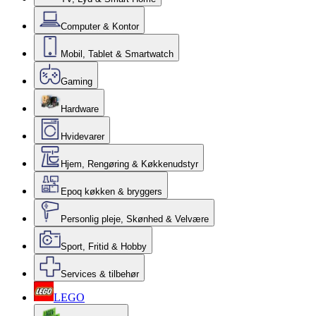
Computer & Kontor
Mobil, Tablet & Smartwatch
Gaming
Hardware
Hvidevarer
Hjem, Rengøring & Køkkenudstyr
Epoq køkken & bryggers
Personlig pleje, Skønhed & Velvære
Sport, Fritid & Hobby
Services & tilbehør
LEGO