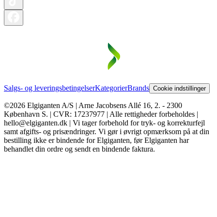
Salgs- og leveringsbetingelser
Kategorier
Brands
Cookie indstillinger
©2026 Elgiganten A/S | Arne Jacobsens Allé 16, 2. - 2300
København S. | CVR: 17237977 | Alle rettigheder forbeholdes |
hello@elgiganten.dk | Vi tager forbehold for tryk- og korrekturfejl
samt afgifts- og prisændringer. Vi gør i øvrigt opmærksom på at din
bestilling ikke er bindende for Elgiganten, før Elgiganten har
behandlet din ordre og sendt en bindende faktura.