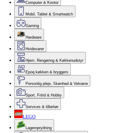
Computer & Kontor
Mobil, Tablet & Smartwatch
Gaming
Hardware
Hvidevarer
Hjem, Rengøring & Køkkenudstyr
Epoq køkken & bryggers
Personlig pleje, Skønhed & Velvære
Sport, Fritid & Hobby
Services & tilbehør
LEGO
Lageroprydning