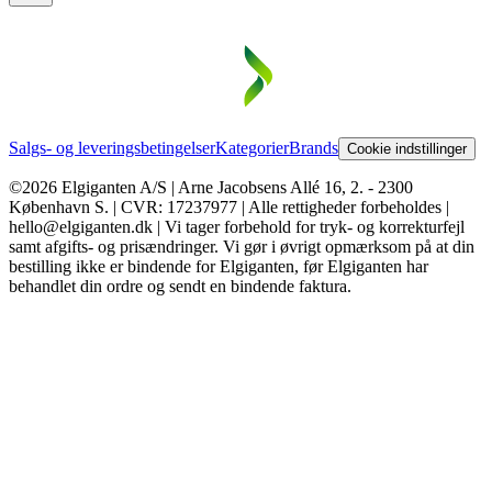
Salgs- og leveringsbetingelser
Kategorier
Brands
Cookie indstillinger
©2026 Elgiganten A/S | Arne Jacobsens Allé 16, 2. - 2300
København S. | CVR: 17237977 | Alle rettigheder forbeholdes |
hello@elgiganten.dk | Vi tager forbehold for tryk- og korrekturfejl
samt afgifts- og prisændringer. Vi gør i øvrigt opmærksom på at din
bestilling ikke er bindende for Elgiganten, før Elgiganten har
behandlet din ordre og sendt en bindende faktura.