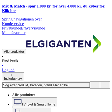
Mix & Match - spar 1.000 kr. for hver 4.000 kr. du køber for.
Klik
her
Spring navigationen over
Kundeservice
Privatkunde
Erhvervskunde
Mine favoritter
Alle produkter
Find butik
Log ind
Indkøbskurv
Alle produkter
TV, Lyd & Smart Home