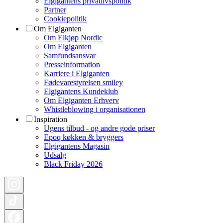
Elgigantens privatlivspolitik
Partner
Cookiepolitik
Om Elgiganten
Om Elkjøp Nordic
Om Elgiganten
Samfundsansvar
Presseinformation
Karriere i Elgiganten
Fødevarestyrelsen smiley
Elgigantens Kundeklub
Om Elgiganten Erhverv
Whistleblowing i organisationen
Inspiration
Ugens tilbud - og andre gode priser
Epoq køkken & bryggers
Elgigantens Magasin
Udsalg
Black Friday 2026