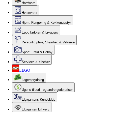
Hardware
Hvidevarer
Hjem, Rengøring & Køkkenudstyr
Epoq køkken & bryggers
Personlig pleje, Skønhed & Velvære
Sport, Fritid & Hobby
Services & tilbehør
LEGO
Lageroprydning
Ugens tilbud - og andre gode priser
Elgigantens Kundeklub
Elgiganten Erhverv