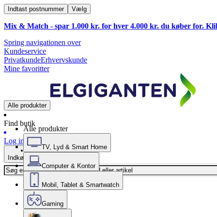
Indtast postnummer
Vælg
Mix & Match - spar 1.000 kr. for hver 4.000 kr. du køber for. Kl
Spring navigationen over
Kundeservice
Privatkunde
Erhvervskunde
Mine favoritter
Alle produkter
Find butik
Alle produkter
Log ind
TV, Lyd & Smart Home
Indkøbskurv
Computer & Kontor
Mobil, Tablet & Smartwatch
Gaming