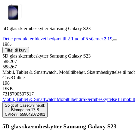
5D glas skærmbeskytter Samsung Galaxy S23
Dette produkt er blevet bedømt til 2.1 ud af 5 stjerner.
2.1
9
198.-
Tilføj til kurv
5D glas skærmbeskytter Samsung Galaxy S23
588267
588267
Mobil, Tablet & Smartwatch, Mobiltilbehør, Skærmbeskyttelse til mob
CaseOnline
198
DKK
7315700507517
Mobil, Tablet & Smartwatch
Mobiltilbehør
Skærmbeskyttelse til mobil
Solgt af
CaseOnline.dk
Blomgatan 17 B
CVR-nr: 559042072401
5D glas skærmbeskytter Samsung Galaxy S23