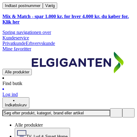
Indtast postnummer
Vælg
Mix & Match - spar 1.000 kr. for hver 4.000 kr. du køber for.
Klik
her
Spring navigationen over
Kundeservice
Privatkunde
Erhvervskunde
Mine favoritter
Alle produkter
Find butik
Log ind
Indkøbskurv
Alle produkter
TV, Lyd & Smart Home