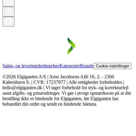
Salgs- og leveringsbetingelser
Kategorier
Brands
Cookie indstillinger
©2026 Elgiganten A/S | Arne Jacobsens Allé 16, 2. - 2300
København S. | CVR: 17237977 | Alle rettigheder forbeholdes |
hello@elgiganten.dk | Vi tager forbehold for tryk- og korrekturfejl
samt afgifts- og prisændringer. Vi gør i øvrigt opmærksom på at din
bestilling ikke er bindende for Elgiganten, før Elgiganten har
behandlet din ordre og sendt en bindende faktura.