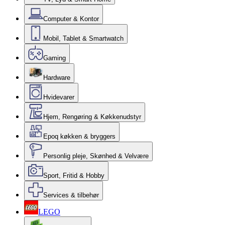
Computer & Kontor
Mobil, Tablet & Smartwatch
Gaming
Hardware
Hvidevarer
Hjem, Rengøring & Køkkenudstyr
Epoq køkken & bryggers
Personlig pleje, Skønhed & Velvære
Sport, Fritid & Hobby
Services & tilbehør
LEGO