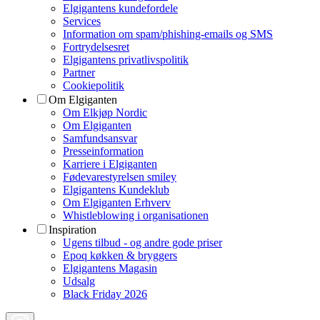
Elgigantens kundefordele
Services
Information om spam/phishing-emails og SMS
Fortrydelsesret
Elgigantens privatlivspolitik
Partner
Cookiepolitik
Om Elgiganten
Om Elkjøp Nordic
Om Elgiganten
Samfundsansvar
Presseinformation
Karriere i Elgiganten
Fødevarestyrelsen smiley
Elgigantens Kundeklub
Om Elgiganten Erhverv
Whistleblowing i organisationen
Inspiration
Ugens tilbud - og andre gode priser
Epoq køkken & bryggers
Elgigantens Magasin
Udsalg
Black Friday 2026