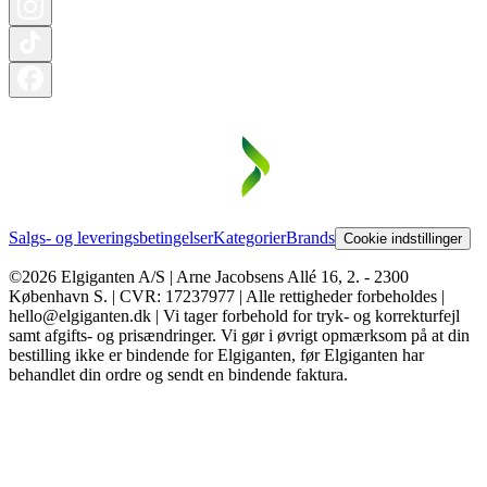
Salgs- og leveringsbetingelser
Kategorier
Brands
Cookie indstillinger
©2026 Elgiganten A/S | Arne Jacobsens Allé 16, 2. - 2300
København S. | CVR: 17237977 | Alle rettigheder forbeholdes |
hello@elgiganten.dk | Vi tager forbehold for tryk- og korrekturfejl
samt afgifts- og prisændringer. Vi gør i øvrigt opmærksom på at din
bestilling ikke er bindende for Elgiganten, før Elgiganten har
behandlet din ordre og sendt en bindende faktura.