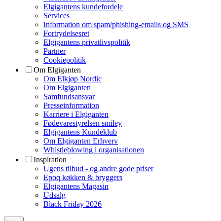
Elgigantens kundefordele
Services
Information om spam/phishing-emails og SMS
Fortrydelsesret
Elgigantens privatlivspolitik
Partner
Cookiepolitik
Om Elgiganten
Om Elkjøp Nordic
Om Elgiganten
Samfundsansvar
Presseinformation
Karriere i Elgiganten
Fødevarestyrelsen smiley
Elgigantens Kundeklub
Om Elgiganten Erhverv
Whistleblowing i organisationen
Inspiration
Ugens tilbud - og andre gode priser
Epoq køkken & bryggers
Elgigantens Magasin
Udsalg
Black Friday 2026