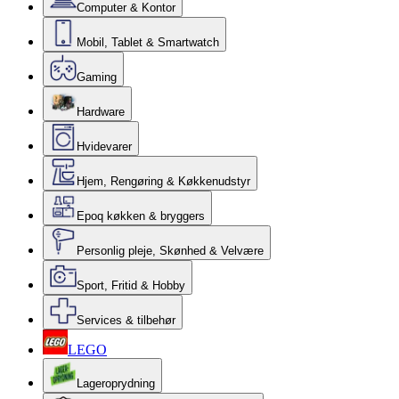
Computer & Kontor
Mobil, Tablet & Smartwatch
Gaming
Hardware
Hvidevarer
Hjem, Rengøring & Køkkenudstyr
Epoq køkken & bryggers
Personlig pleje, Skønhed & Velvære
Sport, Fritid & Hobby
Services & tilbehør
LEGO
Lageroprydning