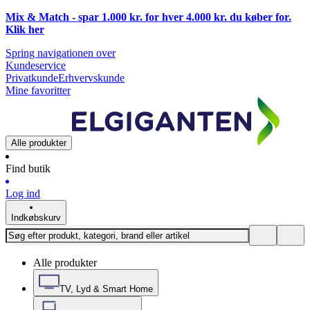
Mix & Match - spar 1.000 kr. for hver 4.000 kr. du køber for.
Klik
her
Spring navigationen over
Kundeservice
Privatkunde
Erhvervskunde
Mine favoritter
Alle produkter
Find butik
Log ind
Indkøbskurv
Alle produkter
TV, Lyd & Smart Home