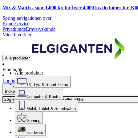
Mix & Match - spar 1.000 kr. for hver 4.000 kr. du køber for. Kl
Spring navigationen over
Kundeservice
Privatkunde
Erhvervskunde
Mine favoritter
Alle produkter
Find butik
Alle produkter
Log ind
TV, Lyd & Smart Home
Indkøbskurv
Computer & Kontor
Mobil, Tablet & Smartwatch
Gaming
Hardware