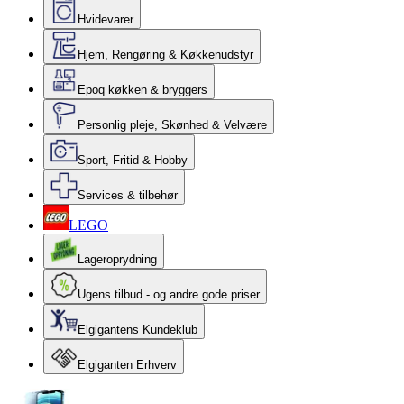
Hvidevarer
Hjem, Rengøring & Køkkenudstyr
Epoq køkken & bryggers
Personlig pleje, Skønhed & Velvære
Sport, Fritid & Hobby
Services & tilbehør
LEGO
Lageroprydning
Ugens tilbud - og andre gode priser
Elgigantens Kundeklub
Elgiganten Erhverv