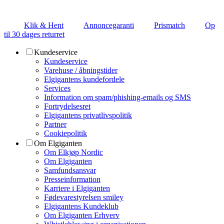
Klik & Hent
Annoncegaranti
Prismatch
Op
til 30 dages returret
Kundeservice
Kundeservice
Varehuse / åbningstider
Elgigantens kundefordele
Services
Information om spam/phishing-emails og SMS
Fortrydelsesret
Elgigantens privatlivspolitik
Partner
Cookiepolitik
Om Elgiganten
Om Elkjøp Nordic
Om Elgiganten
Samfundsansvar
Presseinformation
Karriere i Elgiganten
Fødevarestyrelsen smiley
Elgigantens Kundeklub
Om Elgiganten Erhverv