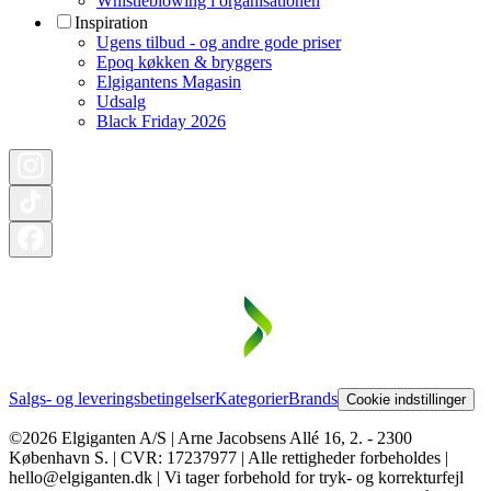
Whistleblowing i organisationen
Inspiration
Ugens tilbud - og andre gode priser
Epoq køkken & bryggers
Elgigantens Magasin
Udsalg
Black Friday 2026
Salgs- og leveringsbetingelser
Kategorier
Brands
Cookie indstillinger
©2026 Elgiganten A/S | Arne Jacobsens Allé 16, 2. - 2300
København S. | CVR: 17237977 | Alle rettigheder forbeholdes |
hello@elgiganten.dk | Vi tager forbehold for tryk- og korrekturfejl