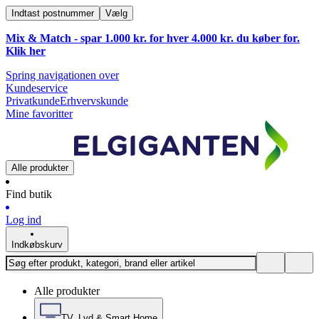
Indtast postnummer
Vælg
Mix & Match - spar 1.000 kr. for hver 4.000 kr. du køber for.
Klik
her
Spring navigationen over
Kundeservice
Privatkunde
Erhvervskunde
Mine favoritter
Alle produkter
Find butik
Log ind
Indkøbskurv
Alle produkter
TV, Lyd & Smart Home