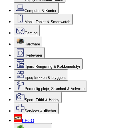
Computer & Kontor
Mobil, Tablet & Smartwatch
Gaming
Hardware
Hvidevarer
Hjem, Rengøring & Køkkenudstyr
Epoq køkken & bryggers
Personlig pleje, Skønhed & Velvære
Sport, Fritid & Hobby
Services & tilbehør
LEGO