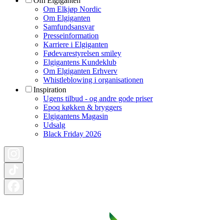
Om Elgiganten
Om Elkjøp Nordic
Om Elgiganten
Samfundsansvar
Presseinformation
Karriere i Elgiganten
Fødevarestyrelsen smiley
Elgigantens Kundeklub
Om Elgiganten Erhverv
Whistleblowing i organisationen
Inspiration
Ugens tilbud - og andre gode priser
Epoq køkken & bryggers
Elgigantens Magasin
Udsalg
Black Friday 2026