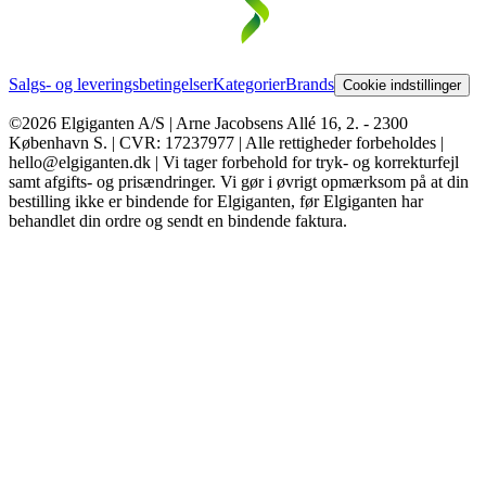
Salgs- og leveringsbetingelser
Kategorier
Brands
Cookie indstillinger
©2026 Elgiganten A/S | Arne Jacobsens Allé 16, 2. - 2300
København S. | CVR: 17237977 | Alle rettigheder forbeholdes |
hello@elgiganten.dk | Vi tager forbehold for tryk- og korrekturfejl
samt afgifts- og prisændringer. Vi gør i øvrigt opmærksom på at din
bestilling ikke er bindende for Elgiganten, før Elgiganten har
behandlet din ordre og sendt en bindende faktura.