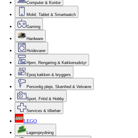
Computer & Kontor
Mobil, Tablet & Smartwatch
Gaming
Hardware
Hvidevarer
Hjem, Rengøring & Køkkenudstyr
Epoq køkken & bryggers
Personlig pleje, Skønhed & Velvære
Sport, Fritid & Hobby
Services & tilbehør
LEGO
Lageroprydning