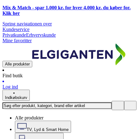
Mix & Match - spar 1.000 kr. for hver 4.000 kr. du køber for.
Klik
her
Spring navigationen over
Kundeservice
Privatkunde
Erhvervskunde
Mine favoritter
Alle produkter
Find butik
Log ind
Indkøbskurv
Alle produkter
TV, Lyd & Smart Home