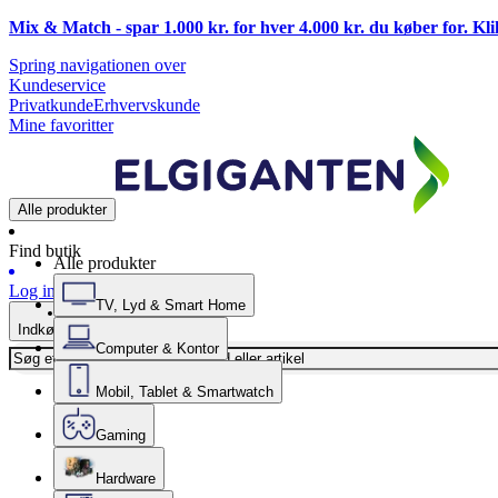
Mix & Match - spar 1.000 kr. for hver 4.000 kr. du køber for. Kl
Spring navigationen over
Kundeservice
Privatkunde
Erhvervskunde
Mine favoritter
Alle produkter
Find butik
Alle produkter
Log ind
TV, Lyd & Smart Home
Indkøbskurv
Computer & Kontor
Mobil, Tablet & Smartwatch
Gaming
Hardware