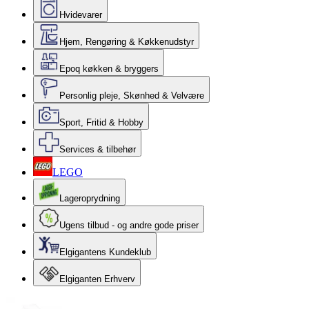
Hvidevarer
Hjem, Rengøring & Køkkenudstyr
Epoq køkken & bryggers
Personlig pleje, Skønhed & Velvære
Sport, Fritid & Hobby
Services & tilbehør
LEGO
Lageroprydning
Ugens tilbud - og andre gode priser
Elgigantens Kundeklub
Elgiganten Erhverv