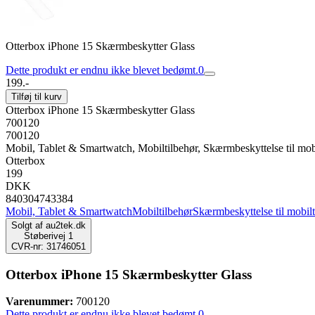
Otterbox iPhone 15 Skærmbeskytter Glass
Dette produkt er endnu ikke blevet bedømt.
0
199.-
Tilføj til kurv
Otterbox iPhone 15 Skærmbeskytter Glass
700120
700120
Mobil, Tablet & Smartwatch, Mobiltilbehør, Skærmbeskyttelse til mob
Otterbox
199
DKK
840304743384
Mobil, Tablet & Smartwatch
Mobiltilbehør
Skærmbeskyttelse til mobil
Solgt af
au2tek.dk
Støberivej 1
CVR-nr: 31746051
Otterbox iPhone 15 Skærmbeskytter Glass
Varenummer:
700120
Dette produkt er endnu ikke blevet bedømt.
0