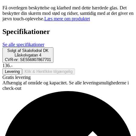
Få overlegen beskyttelse og klarhed med dette hærdede glas. Det
beskytter din skærm mod stød og ridser, samtidig med at det giver en
jævn touch-oplevelse.
Læs mere om produktet
Specifikationer
Se alle specifikationer
Solgt af
Skalofodral DK
Låskolvgatan 4
CVR-nr: SE556907867701
136.-
Levering
Klik & Hent
Ikke tilgængelig
Gratis levering
Afhængig af område og kapacitet. Se alle leveringsmulighederne i
check-out