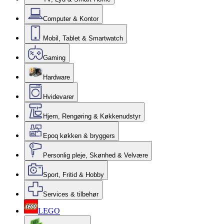
Computer & Kontor
Mobil, Tablet & Smartwatch
Gaming
Hardware
Hvidevarer
Hjem, Rengøring & Køkkenudstyr
Epoq køkken & bryggers
Personlig pleje, Skønhed & Velvære
Sport, Fritid & Hobby
Services & tilbehør
LEGO