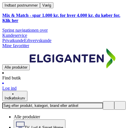
Indtast postnummer
Vælg
Mix & Match - spar 1.000 kr. for hver 4.000 kr. du køber for.
Klik
her
Spring navigationen over
Kundeservice
Privatkunde
Erhvervskunde
Mine favoritter
Alle produkter
Find butik
Log ind
Indkøbskurv
Alle produkter
TV, Lyd & Smart Home