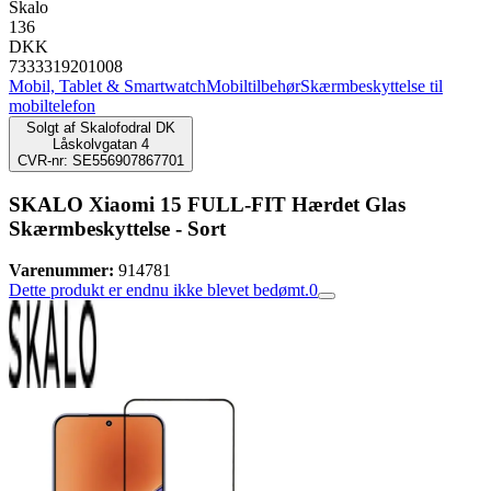
Skalo
136
DKK
7333319201008
Mobil, Tablet & Smartwatch
Mobiltilbehør
Skærmbeskyttelse til
mobiltelefon
Solgt af
Skalofodral DK
Låskolvgatan 4
CVR-nr: SE556907867701
SKALO Xiaomi 15 FULL-FIT Hærdet Glas
Skærmbeskyttelse - Sort
Varenummer:
914781
Dette produkt er endnu ikke blevet bedømt.
0