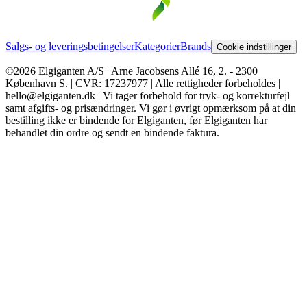
Salgs- og leveringsbetingelser
Kategorier
Brands
Cookie indstillinger
©2026 Elgiganten A/S | Arne Jacobsens Allé 16, 2. - 2300
København S. | CVR: 17237977 | Alle rettigheder forbeholdes |
hello@elgiganten.dk | Vi tager forbehold for tryk- og korrekturfejl
samt afgifts- og prisændringer. Vi gør i øvrigt opmærksom på at din
bestilling ikke er bindende for Elgiganten, før Elgiganten har
behandlet din ordre og sendt en bindende faktura.