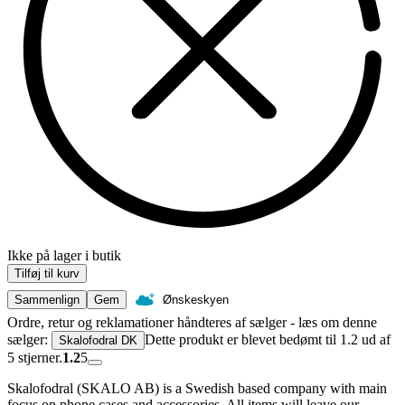
Ikke på lager i butik
Tilføj til kurv
Sammenlign
Gem
Ønskeskyen
Ordre, retur og reklamationer håndteres af sælger - læs om denne
sælger:
Dette produkt er blevet bedømt til 1.2 ud af
Skalofodral DK
5 stjerner.
1.2
5
Skalofodral (SKALO AB) is a Swedish based company with main
focus on phone cases and accessories. All items will leave our