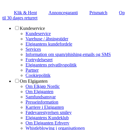
Klik & Hent
Annoncegaranti
Prismatch
Op
til 30 dages returret
Kundeservice
Kundeservice
Varehuse / åbningstider
Elgigantens kundefordele
Services
Information om spam/phishing-emails og SMS
Fortrydelsesret
Elgigantens privatlivspolitik
Partner
Cookiepolitik
Om Elgiganten
Om Elkjøp Nordic
Om Elgiganten
Samfundsansvar
Presseinformation
Karriere i Elgiganten
Fødevarestyrelsen smiley
Elgigantens Kundeklub
Om Elgiganten Erhverv
Whistleblowing i organisationen