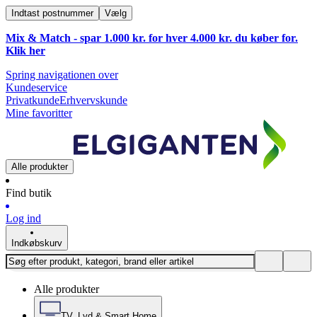
Indtast postnummer
Vælg
Mix & Match - spar 1.000 kr. for hver 4.000 kr. du køber for.
Klik
her
Spring navigationen over
Kundeservice
Privatkunde
Erhvervskunde
Mine favoritter
Alle produkter
Find butik
Log ind
Indkøbskurv
Alle produkter
TV, Lyd & Smart Home