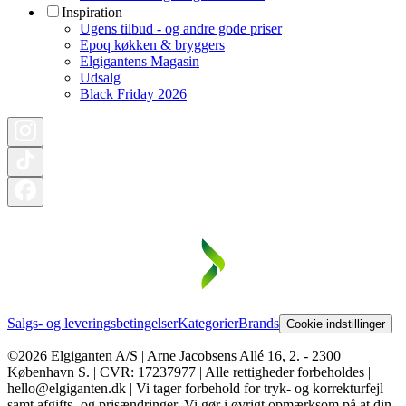
Inspiration
Ugens tilbud - og andre gode priser
Epoq køkken & bryggers
Elgigantens Magasin
Udsalg
Black Friday 2026
Salgs- og leveringsbetingelser
Kategorier
Brands
Cookie indstillinger
©2026 Elgiganten A/S | Arne Jacobsens Allé 16, 2. - 2300
København S. | CVR: 17237977 | Alle rettigheder forbeholdes |
hello@elgiganten.dk | Vi tager forbehold for tryk- og korrekturfejl
samt afgifts- og prisændringer. Vi gør i øvrigt opmærksom på at din