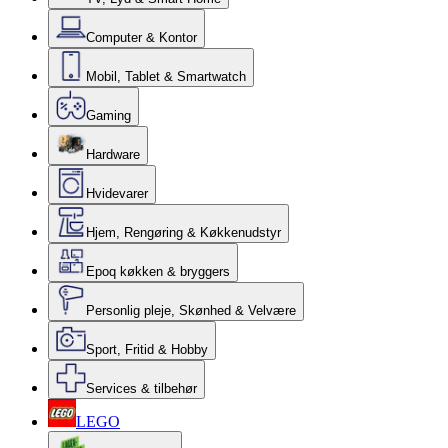
Computer & Kontor
Mobil, Tablet & Smartwatch
Gaming
Hardware
Hvidevarer
Hjem, Rengøring & Køkkenudstyr
Epoq køkken & bryggers
Personlig pleje, Skønhed & Velvære
Sport, Fritid & Hobby
Services & tilbehør
LEGO